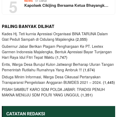
5
51 Dilihat
NEWS
Kapolsek Cikijing Bersama Ketua Bhayangk…
PALING BANYAK DILIHAT
Kades Hj. Teti kurnia Apresiasi Organisasi BINA TARUNA Dalam
Giat Peduli Sampah di Cidulang Majalengka
(2,055)
Gubernur Jabar Berikan Piagam Penghargaan Ke PT. Leetex
Garmen Indonesia Majalengka, Bentuk Apresiasi Bayar Tunjangan
Hari Raya Idul Fitri Tepat Waktu
(1,747)
Entis, Warga Desa Burujul Kulon Jatiwangi Berharap Uluran Tangan
Pemerintah Rutilahu Rumahnya Yang Ambruk !!!
(1,674)
Diduga Minim Informasi, Warga Desa Cikeusal Pertanyakan
Transparansi Pengelolaan Anggaran BUMDES 2021 – 2024.
(1,445)
PISAH SAMBUT KARO SDM POLDA JABAR: TRADISI PENUH
MAKNA MENUJU SDM POLRI YANG UNGGUL
(1,351)