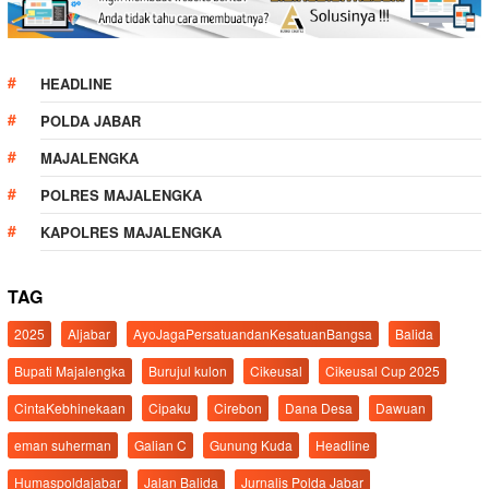
HEADLINE
POLDA JABAR
MAJALENGKA
POLRES MAJALENGKA
KAPOLRES MAJALENGKA
TAG
2025
Aljabar
AyoJagaPersatuandanKesatuanBangsa
Balida
Bupati Majalengka
Burujul kulon
Cikeusal
Cikeusal Cup 2025
CintaKebhinekaan
Cipaku
Cirebon
Dana Desa
Dawuan
eman suherman
Galian C
Gunung Kuda
Headline
Humaspoldajabar
Jalan Balida
Jurnalis Polda Jabar