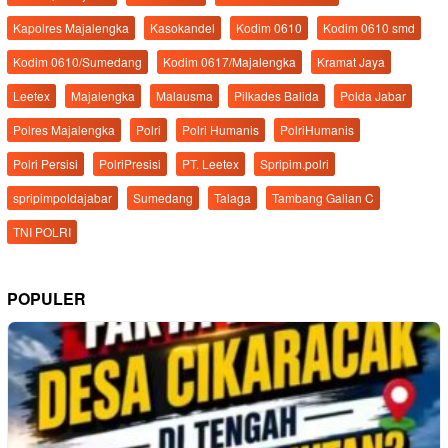
Kapolres Majalengka
Kasokandel
Kodim 0610
Kodim 0610 smd
Kodim 0610/Sumedang
Kodim 0617/Majalengka
Kramat Jaya
Leetex
Majalengka
Malausma
Pilkades Balida
Polda Jabar
Polres Majalengka
Polri
Polri Humanis
PolriHumanis
Polri Persisi
PolriPresisi
PT. Leetex
Spripim.polri
spripimpoldajabar
Sumedang
Talaga
Tambang Galian C
TNI POLRI
POPULER