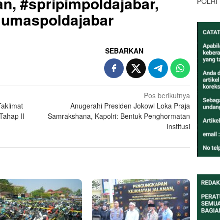
n, #spripimpoldajabar,
POLRI
#Humaspoldajabar
SEBARKAN
Pos berikutnya
Taklimat
Anugerahi Presiden Jokowi Loka Praja
Tahap II
Samrakshana, Kapolri: Bentuk Penghormatan
Institusi