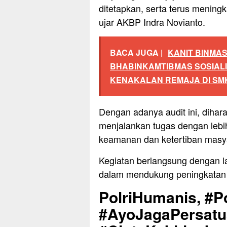
ditetapkan, serta terus mening
ujar AKBP Indra Novianto.
BACA JUGA |
KANIT BINMA
BHABINKAMTIBMAS SOSIALI
KENAKALAN REMAJA DI SM
Dengan adanya audit ini, dihar
menjalankan tugas dengan lebi
keamanan dan ketertiban masya
Kegiatan berlangsung dengan l
dalam mendukung peningkatan k
PolriHumanis, #Po
#AyoJagaPersat