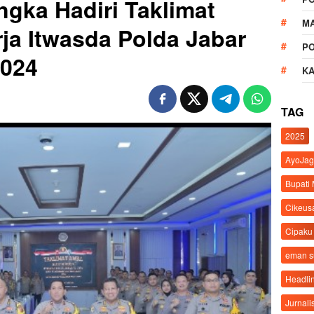
ngka Hadiri Taklimat
M
rja Itwasda Polda Jabar
P
2024
K
TAG
2025
AyoJag
Bupati
Cikeus
Cipaku
eman 
Headli
Jurnali