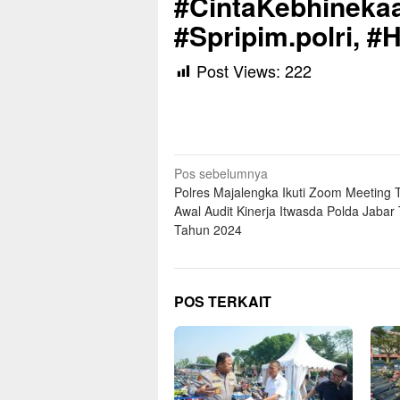
#CintaKebhinekaa
#Spripim.polri, 
Post Views:
222
Navigasi
Pos sebelumnya
Polres Majalengka Ikuti Zoom Meeting 
pos
Awal Audit Kinerja Itwasda Polda Jabar 
Tahun 2024
POS TERKAIT