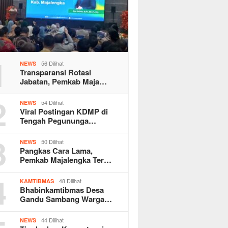
1
56 Dilihat
NEWS
Transparansi Rotasi
Jabatan, Pemkab Maja…
2
54 Dilihat
NEWS
Viral Postingan KDMP di
Tengah Pegununga…
3
50 Dilihat
NEWS
Pangkas Cara Lama,
Pemkab Majalengka Ter…
4
48 Dilihat
KAMTIBMAS
Bhabinkamtibmas Desa
Gandu Sambang Warga…
44 Dilihat
NEWS