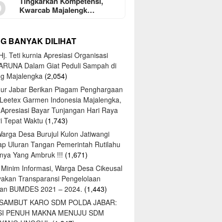
5
Tingkarkan Kompetensi,
Kwarcab Majalengk…
NG BANYAK DILIHAT
j. Teti kurnia Apresiasi Organisasi
ARUNA Dalam Giat Peduli Sampah di
ng Majalengka
(2,054)
ur Jabar Berikan Piagam Penghargaan
 Leetex Garmen Indonesia Majalengka,
 Apresiasi Bayar Tunjangan Hari Raya
tri Tepat Waktu
(1,743)
Warga Desa Burujul Kulon Jatiwangi
ap Uluran Tangan Pemerintah Rutilahu
ya Yang Ambruk !!!
(1,671)
 Minim Informasi, Warga Desa Cikeusal
yakan Transparansi Pengelolaan
an BUMDES 2021 – 2024.
(1,443)
 SAMBUT KARO SDM POLDA JABAR:
SI PENUH MAKNA MENUJU SDM