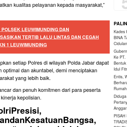
katkan kualitas pelayanan kepada masyarakat,”
PALI
S POLSEK LEUWIMUNDING DAN
Kades H
SASIKAN TERTIB LALU LINTAS DAN CEGAH
BINA T
Cidula
KN 1 LEUWIMUNDING
Gubern
Ke PT.
apkan setiap Polres di wilayah Polda Jabar dapat
Bentuk
Idul Fi
h optimal dan akuntabel, demi menciptakan
Entis, 
rakat yang lebih baik.
Berhar
Rumahn
ancar dan penuh komitmen dari para peserta
Diduga
inerja kepolisian.
Pertan
lriPresisi,
Anggar
PISAH
uandanKesatuanBangsa,
TRADI