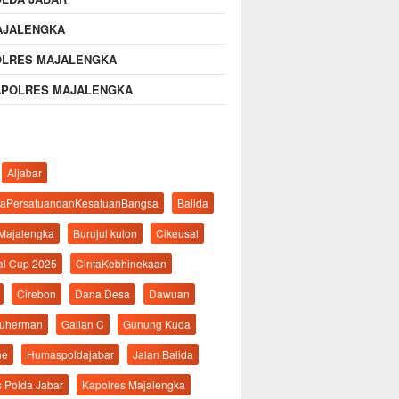
AJALENGKA
OLRES MAJALENGKA
APOLRES MAJALENGKA
Aljabar
aPersatuandanKesatuanBangsa
Balida
 Majalengka
Burujul kulon
Cikeusal
al Cup 2025
CintaKebhinekaan
Cirebon
Dana Desa
Dawuan
suherman
Galian C
Gunung Kuda
ne
Humaspoldajabar
Jalan Balida
s Polda Jabar
Kapolres Majalengka