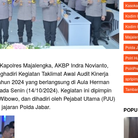
Kasoka
Kodim
Kodim 
Majale
Polda 
Polri 
Kapolres Majalengka, AKBP Indra Novianto,
PolriPr
ghadiri Kegiatan Taklimat Awal Audit Kinerja
spripi
Tahun 2024 yang berlangsung di Aula Herman
ada Senin (14/10/2024). Kegiatan ini dipimpin
Tamban
Wibowo, dan dihadiri oleh Pejabat Utama (PJU)
 jajaran Polda Jabar.
POPU