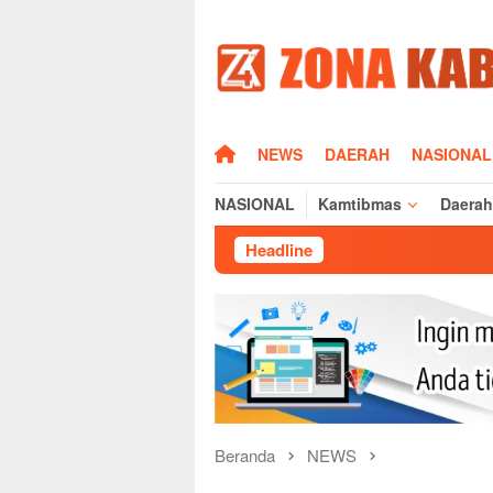
Loncat
ke
konten
HOME
NEWS
DAERAH
NASIONAL
NASIONAL
Kamtibmas
Daerah
Headline
S
Beranda
NEWS