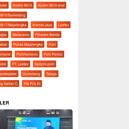
ndel
Kodim 0610
Kodim 0610 smd
 0610/Sumedang
0617/Majalengka
Kramat Jaya
Leetex
ngka
Malausma
Pilkades Balida
Jabar
Polres Majalengka
Polri
Humanis
PolriHumanis
Polri Persisi
esisi
PT. Leetex
Spripim.polri
mpoldajabar
Sumedang
Talaga
g Galian C
TNI POLRI
LER