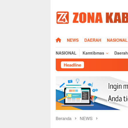
Loncat
ke
konten
HOME
NEWS
DAERAH
NASIONAL
NASIONAL
Kamtibmas
Daerah
Headline
Kapolres Majal
Beranda
NEWS