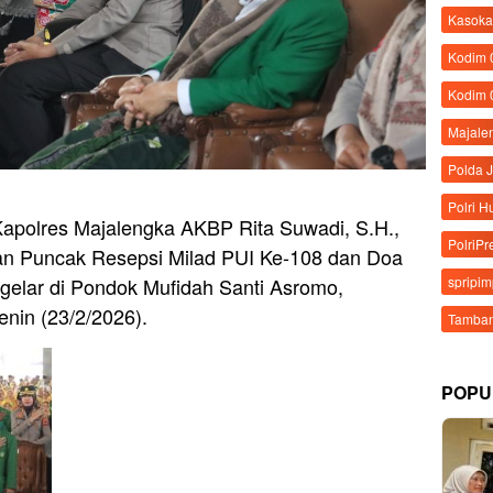
Kasoka
Kodim
Kodim 
Majale
Polda 
Polri 
apolres Majalengka AKBP Rita Suwadi, S.H.,
PolriPr
atan Puncak Resepsi Milad PUI Ke-108 dan Doa
spripi
elar di Pondok Mufidah Santi Asromo,
nin (23/2/2026).
Tamban
POPU