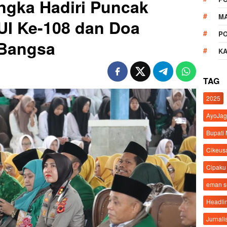
ngka Hadiri Puncak
M
UI Ke-108 dan Doa
P
 Bangsa
K
TAG
2025
AyoJag
Bupati
Cikeus
Cipaku
eman 
Headli
Jurnali