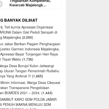
5
Tingkarkan Kompetensi,
Kwarcab Majalengk…
NG BANYAK DILIHAT
j. Teti kurnia Apresiasi Organisasi
ARUNA Dalam Giat Peduli Sampah di
ng Majalengka
(2,050)
ur Jabar Berikan Piagam Penghargaan
 Leetex Garmen Indonesia Majalengka,
 Apresiasi Bayar Tunjangan Hari Raya
tri Tepat Waktu
(1,736)
Warga Desa Burujul Kulon Jatiwangi
ap Uluran Tangan Pemerintah Rutilahu
ya Yang Ambruk !!!
(1,665)
 Minim Informasi, Warga Desa Cikeusal
yakan Transparansi Pengelolaan
an BUMDES 2021 – 2024.
(1,443)
 SAMBUT KARO SDM POLDA JABAR:
SI PENUH MAKNA MENUJU SDM