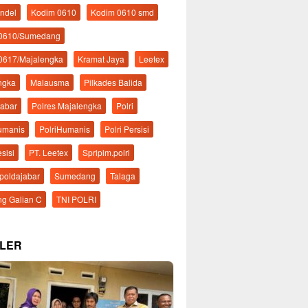
ndel
Kodim 0610
Kodim 0610 smd
 0610/Sumedang
0617/Majalengka
Kramat Jaya
Leetex
ngka
Malausma
Pilkades Balida
Jabar
Polres Majalengka
Polri
Humanis
PolriHumanis
Polri Persisi
esisi
PT. Leetex
Spripim.polri
mpoldajabar
Sumedang
Talaga
g Galian C
TNI POLRI
LER