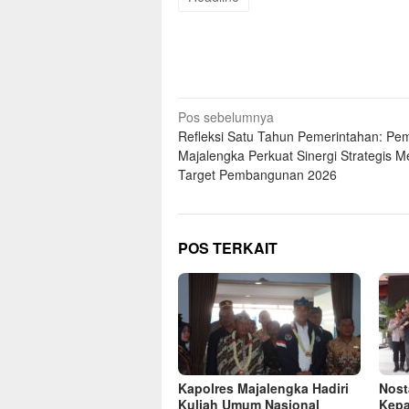
Navigasi
Pos sebelumnya
Refleksi Satu Tahun Pemerintahan: Pe
pos
Majalengka Perkuat Sinergi Strategis M
Target Pembangunan 2026
POS TERKAIT
Kapolres Majalengka Hadiri
Nost
Kuliah Umum Nasional
Kepa