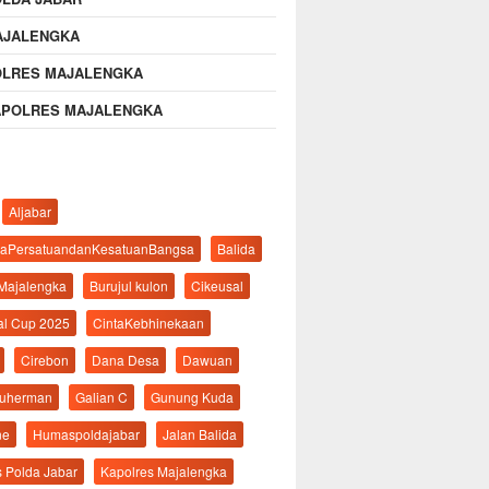
AJALENGKA
OLRES MAJALENGKA
APOLRES MAJALENGKA
Aljabar
aPersatuandanKesatuanBangsa
Balida
 Majalengka
Burujul kulon
Cikeusal
al Cup 2025
CintaKebhinekaan
Cirebon
Dana Desa
Dawuan
suherman
Galian C
Gunung Kuda
ne
Humaspoldajabar
Jalan Balida
s Polda Jabar
Kapolres Majalengka