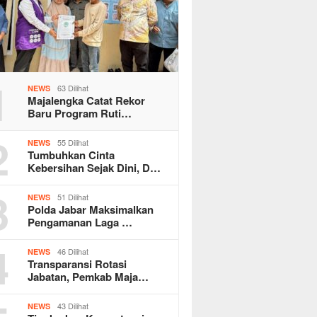
1
63 Dilihat
NEWS
Majalengka Catat Rekor
Baru Program Ruti…
2
55 Dilihat
NEWS
Tumbuhkan Cinta
Kebersihan Sejak Dini, D…
3
51 Dilihat
NEWS
Polda Jabar Maksimalkan
Pengamanan Laga …
4
46 Dilihat
NEWS
Transparansi Rotasi
Jabatan, Pemkab Maja…
43 Dilihat
NEWS