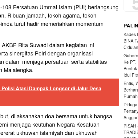
e-108 Persatuan Ummat Islam (PUI) berlangsung
n. Ribuan jamaah, tokoh agama, tokoh
opimda turut hadir memeriahkan momentum
PALI
Kades H
BINA T
 AKBP Rita Suwadi dalam kegiatan ini
Cidula
a sinergitas Polri dengan organisasi
Gubern
dalam menjaga persatuan serta stabilitas
Ke PT.
Bentuk
n Majalengka.
Idul Fi
Entis, 
Polisi Atasi Dampak Longsor di Jalur Desa
Berhar
Rumahn
Diduga
Pertan
ebut, dilaksanakan doa bersama untuk bangsa
Anggar
l demi menjaga keutuhan Negara Kesatuan
PISAH
pererat ukhuwah islamiyah dan ukhuwah
TRADI