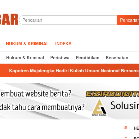
Pencaria
HUKUM & KRIMINAL
INDEKS
Hukum & Kriminal
Peristiwa
Pendidikan
Kesehatan
engka Hadiri Kuliah Umum Nasional Bersama Kepala BNN RI di
HE
P