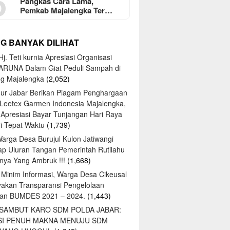
5
Pangkas Cara Lama,
Pemkab Majalengka Ter…
NG BANYAK DILIHAT
j. Teti kurnia Apresiasi Organisasi
ARUNA Dalam Giat Peduli Sampah di
ng Majalengka
(2,052)
ur Jabar Berikan Piagam Penghargaan
 Leetex Garmen Indonesia Majalengka,
 Apresiasi Bayar Tunjangan Hari Raya
tri Tepat Waktu
(1,739)
Warga Desa Burujul Kulon Jatiwangi
ap Uluran Tangan Pemerintah Rutilahu
ya Yang Ambruk !!!
(1,668)
 Minim Informasi, Warga Desa Cikeusal
yakan Transparansi Pengelolaan
an BUMDES 2021 – 2024.
(1,443)
 SAMBUT KARO SDM POLDA JABAR:
SI PENUH MAKNA MENUJU SDM