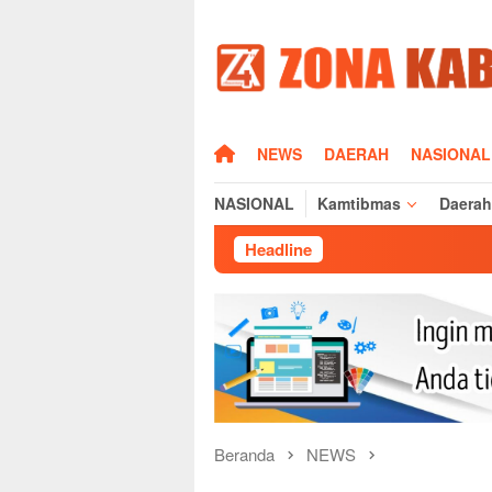
Loncat
ke
konten
HOME
NEWS
DAERAH
NASIONAL
NASIONAL
Kamtibmas
Daerah
Headline
Silaturahmi Kapolr
Beranda
NEWS