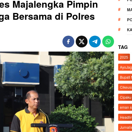
es Majalengka Pimpin
M
ga Bersama di Polres
P
K
TAG
2025
AyoJag
Bupati
Cikeus
Cipaku
eman 
Headli
Jurnali