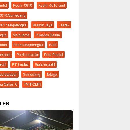
ndel
Kodim 0610
Kodim 0610 smd
 0610/Sumedang
0617/Majalengka
Kramat Jaya
Leetex
ngka
Malausma
Pilkades Balida
Jabar
Polres Majalengka
Polri
Humanis
PolriHumanis
Polri Persisi
esisi
PT. Leetex
Spripim.polri
mpoldajabar
Sumedang
Talaga
g Galian C
TNI POLRI
LER