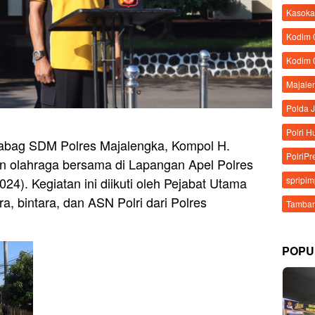
Kasoka
Kodim
Kodim 
Majale
Polda 
Polri 
abag SDM Polres Majalengka, Kompol H.
PolriPr
n olahraga bersama di Lapangan Apel Polres
24). Kegiatan ini diikuti oleh Pejabat Utama
spripi
a, bintara, dan ASN Polri dari Polres
Tamban
POPU