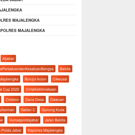
AJALENGKA
OLRES MAJALENGKA
APOLRES MAJALENGKA
Aljabar
aPersatuandanKesatuanBangsa
Balida
 Majalengka
Burujul kulon
Cikeusal
al Cup 2025
CintaKebhinekaan
Cirebon
Dana Desa
Dawuan
suherman
Galian C
Gunung Kuda
ne
Humaspoldajabar
Jalan Balida
s Polda Jabar
Kapolres Majalengka