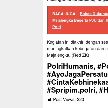
BACA JUGA |
Bahas Dukunga
Majalengka Beserta PJU dan K
Polri
Kegiatan ini diakhiri dengan se
meningkatkan kebugaran dan m
Majalengka. (Red ZK)
PolriHumanis, #Po
#AyoJagaPersat
#CintaKebhinekaa
#Spripim.polri, 
Post Views:
223