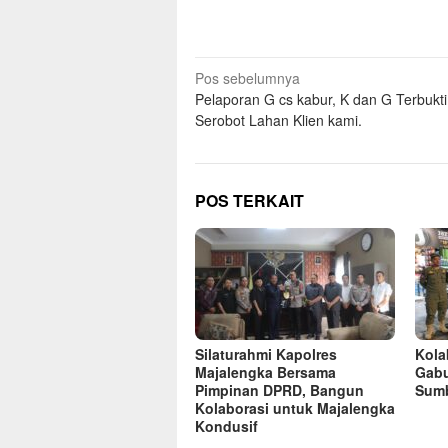
Navigasi
Pos sebelumnya
Pelaporan G cs kabur, K dan G Terbukt
pos
Serobot Lahan Klien kami.
POS TERKAIT
Silaturahmi Kapolres
Kolab
Majalengka Bersama
Gabu
Pimpinan DPRD, Bangun
Sumb
Kolaborasi untuk Majalengka
Kondusif