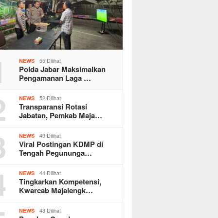
1
55 Dilihat
NEWS
Polda Jabar Maksimalkan
Pengamanan Laga …
2
52 Dilihat
NEWS
Transparansi Rotasi
Jabatan, Pemkab Maja…
3
49 Dilihat
NEWS
Viral Postingan KDMP di
Tengah Pegununga…
4
44 Dilihat
NEWS
Tingkarkan Kompetensi,
Kwarcab Majalengk…
43 Dilihat
NEWS