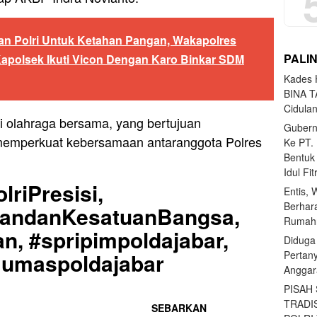
n Polri Untuk Ketahan Pangan, Wakapolres
PALI
apolsek Ikuti Vicon Dengan Karo Binkar SDM
Kades H
BINA T
Cidula
si olahraga bersama, yang bertujuan
Gubern
emperkuat kebersamaan antaranggota Polres
Ke PT.
Bentuk
Idul Fi
lriPresisi,
Entis, 
Berhar
uandanKesatuanBangsa,
Rumahn
n, #spripimpoldajabar,
Diduga
Pertan
#Humaspoldajabar
Anggar
PISAH
TRADI
SEBARKAN