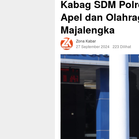
Kabag SDM Polr
Apel dan Olahra
Majalengka
Zona Kabar
27 September 2024
223 Dilihat