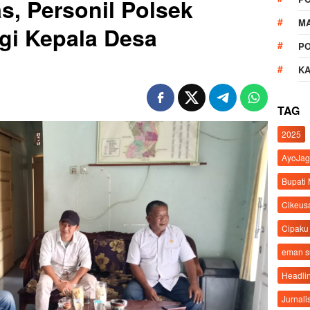
s, Personil Polsek
M
gi Kepala Desa
P
K
TAG
2025
AyoJag
Bupati
Cikeus
Cipaku
eman 
Headli
Jurnali