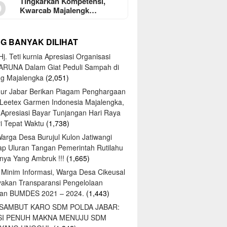
5
Tingkarkan Kompetensi,
Kwarcab Majalengk…
NG BANYAK DILIHAT
j. Teti kurnia Apresiasi Organisasi
ARUNA Dalam Giat Peduli Sampah di
ng Majalengka
(2,051)
ur Jabar Berikan Piagam Penghargaan
 Leetex Garmen Indonesia Majalengka,
 Apresiasi Bayar Tunjangan Hari Raya
tri Tepat Waktu
(1,738)
Warga Desa Burujul Kulon Jatiwangi
ap Uluran Tangan Pemerintah Rutilahu
ya Yang Ambruk !!!
(1,665)
 Minim Informasi, Warga Desa Cikeusal
yakan Transparansi Pengelolaan
an BUMDES 2021 – 2024.
(1,443)
 SAMBUT KARO SDM POLDA JABAR:
SI PENUH MAKNA MENUJU SDM