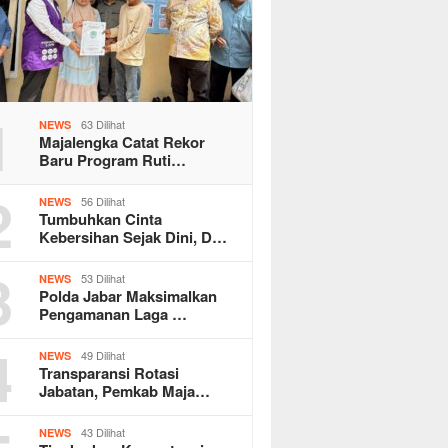
1
63 Dilihat
NEWS
Majalengka Catat Rekor
Baru Program Ruti…
2
56 Dilihat
NEWS
Tumbuhkan Cinta
Kebersihan Sejak Dini, D…
3
53 Dilihat
NEWS
Polda Jabar Maksimalkan
Pengamanan Laga …
4
49 Dilihat
NEWS
Transparansi Rotasi
Jabatan, Pemkab Maja…
43 Dilihat
NEWS