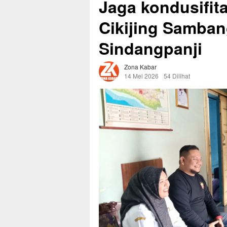
Jaga kondusifita
Cikijing Samban
Sindangpanji
Zona Kabar
14 Mei 2026
54 Dilihat