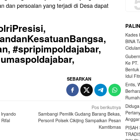
 dan persoalan yang terjadi di Desa dapat
lriPresisi,
PALI
Kades H
uandanKesatuanBangsa,
BINA T
n, #spripimpoldajabar,
Cidula
Humaspoldajabar,
Gubern
Ke PT.
Bentuk
Idul Fi
SEBARKAN
Entis, 
Berhar
Rumahn
Diduga
Pos berikutnya
Pertan
 Iryando
Sambangi Pemilik Gudang Barang Bekas,
Anggar
Rifal
Personil Polsek Cikijing Sampaikan Pesan
Kamtibmas
PISAH
TRADI