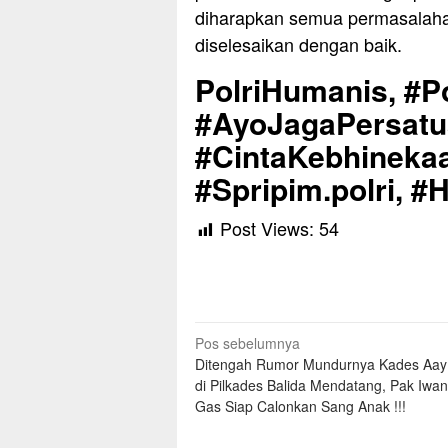
diharapkan semua permasalahan
diselesaikan dengan baik.
PolriHumanis, #Po
#AyoJagaPersat
#CintaKebhinekaa
#Spripim.polri, #
Post Views:
54
Navigasi
Pos sebelumnya
Ditengah Rumor Mundurnya Kades Aay
pos
di Pilkades Balida Mendatang, Pak Iwan 
Gas Siap Calonkan Sang Anak !!!