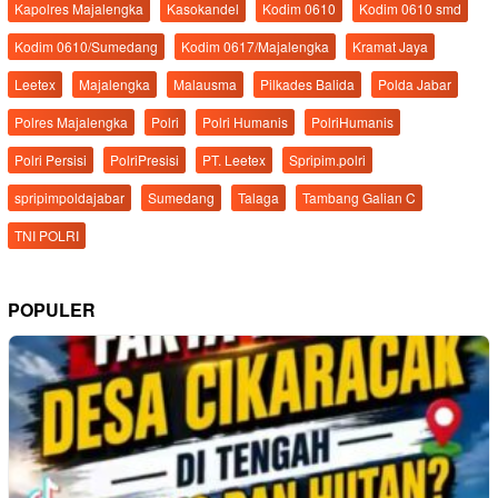
Kapolres Majalengka
Kasokandel
Kodim 0610
Kodim 0610 smd
Kodim 0610/Sumedang
Kodim 0617/Majalengka
Kramat Jaya
Leetex
Majalengka
Malausma
Pilkades Balida
Polda Jabar
Polres Majalengka
Polri
Polri Humanis
PolriHumanis
Polri Persisi
PolriPresisi
PT. Leetex
Spripim.polri
spripimpoldajabar
Sumedang
Talaga
Tambang Galian C
TNI POLRI
POPULER