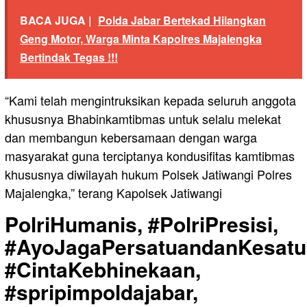
BACA JUGA |
Polda Jabar Bertekad Hilangkan
Geng Motor, Warga Minta Kapolres Majalengka
Bertindak Tegas !!!
“Kami telah mengintruksikan kepada seluruh anggota
khususnya Bhabinkamtibmas untuk selalu melekat
dan membangun kebersamaan dengan warga
masyarakat guna terciptanya kondusifitas kamtibmas
khususnya diwilayah hukum Polsek Jatiwangi Polres
Majalengka,” terang Kapolsek Jatiwangi
PolriHumanis, #PolriPresisi,
#AyoJagaPersatuandanKesatu
#CintaKebhinekaan,
#spripimpoldajabar,