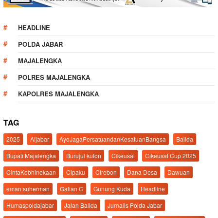
HEADLINE
POLDA JABAR
MAJALENGKA
POLRES MAJALENGKA
KAPOLRES MAJALENGKA
TAG
2025
Aljabar
AyoJagaPersatuandanKesatuanBangsa
Balida
Bupati Majalengka
Burujul kulon
Cikeusal
Cikeusal Cup 2025
CintaKebhinekaan
Cipaku
Cirebon
Dana Desa
Dawuan
eman suherman
Galian C
Gunung Kuda
Headline
Humaspoldajabar
Jalan Balida
Jurnalis Polda Jabar