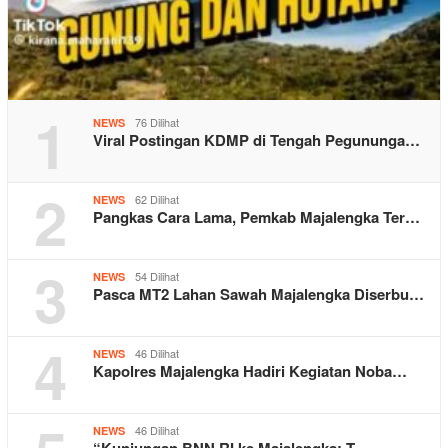
1
76 Dilihat
NEWS
Viral Postingan KDMP di Tengah Pegununga…
2
62 Dilihat
NEWS
Pangkas Cara Lama, Pemkab Majalengka Ter…
3
54 Dilihat
NEWS
Pasca MT2 Lahan Sawah Majalengka Diserbu…
4
46 Dilihat
NEWS
Kapolres Majalengka Hadiri Kegiatan Noba…
46 Dilihat
NEWS
“Kunjungan BNN RI ke Majalengka: T…