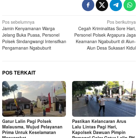
Navigasi
Pos sebelumnya
Pos berikutnya
Jamin Kenyamanan Warga
Cegah Kriminalitas Sore Hari,
pos
Jelang Buka Puasa, Personel
Personel Polsek Argapura Jaga
Polsek Sindangwangi Intensifkan
Keamanan Ngabuburit di Alun-
Pengamanan Ngabuburit
Alun Desa Sukasari Kidul
POS TERKAIT
Gatur Lalin Pagi Polsek
Pastikan Kelancaran Arus
Malausma, Wujud Pelayanan
Lalu Lintas Pagi Hari,
Prima Untuk Keselamatan
Kapolsek Dawuan Pimpin
Masyarakat
Personel Gelar Gatur Lalin PH