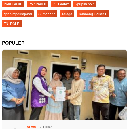
Polri Persisi
PolriPresisi
PT. Leetex
Spripim.polri
spripimpoldajabar
Sumedang
Talaga
Tambang Galian C
TNI POLRI
POPULER
63 Dilihat
NEWS