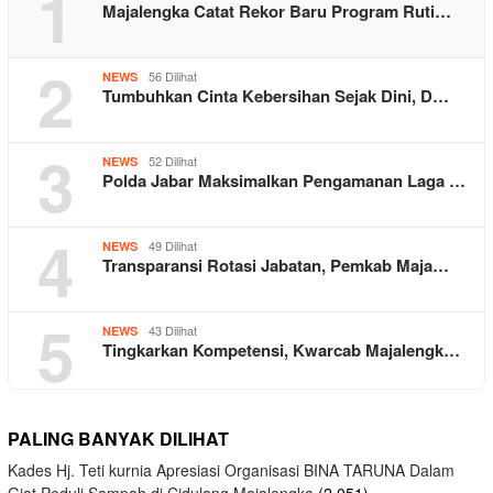
1
Majalengka Catat Rekor Baru Program Ruti…
2
56 Dilihat
NEWS
Tumbuhkan Cinta Kebersihan Sejak Dini, D…
3
52 Dilihat
NEWS
Polda Jabar Maksimalkan Pengamanan Laga …
4
49 Dilihat
NEWS
Transparansi Rotasi Jabatan, Pemkab Maja…
5
43 Dilihat
NEWS
Tingkarkan Kompetensi, Kwarcab Majalengk…
PALING BANYAK DILIHAT
Kades Hj. Teti kurnia Apresiasi Organisasi BINA TARUNA Dalam
Giat Peduli Sampah di Cidulang Majalengka
(2,051)