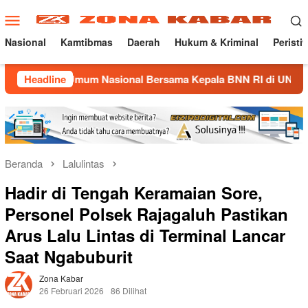
Loncat
Menu
ke
Mobile
konten
Nasional
Kamtibmas
Daerah
Hukum & Kriminal
Peristi
ah Umum Nasional Bersama Kepala BNN RI di UNMA
Headline
Nost
Beranda
Lalulintas
Hadir di Tengah Keramaian Sore,
Personel Polsek Rajagaluh Pastikan
Arus Lalu Lintas di Terminal Lancar
Saat Ngabuburit
Zona Kabar
26 Februari 2026
86 Dilihat