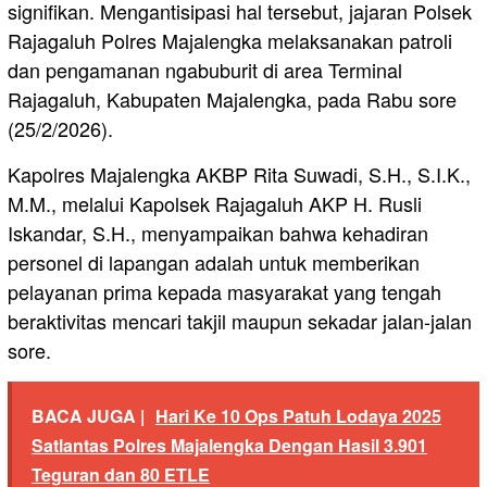
signifikan. Mengantisipasi hal tersebut, jajaran Polsek
Rajagaluh Polres Majalengka melaksanakan patroli
dan pengamanan ngabuburit di area Terminal
Rajagaluh, Kabupaten Majalengka, pada Rabu sore
(25/2/2026).
Kapolres Majalengka AKBP Rita Suwadi, S.H., S.I.K.,
M.M., melalui Kapolsek Rajagaluh AKP H. Rusli
Iskandar, S.H., menyampaikan bahwa kehadiran
personel di lapangan adalah untuk memberikan
pelayanan prima kepada masyarakat yang tengah
beraktivitas mencari takjil maupun sekadar jalan-jalan
sore.
BACA JUGA |
Hari Ke 10 Ops Patuh Lodaya 2025
Satlantas Polres Majalengka Dengan Hasil 3.901
Teguran dan 80 ETLE