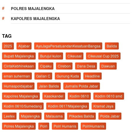
POLRES MAJALENGKA
KAPOLRES MAJALENGKA
TAG
2025
Aljabar
AyoJagaPersatuandanKesatuanBangsa
Balida
Bupati Majalengka
Burujul kulon
Cikeusal
Cikeusal Cup 2025
CintaKebhinekaan
Cipaku
Cirebon
Dana Desa
Dawuan
eman suherman
Galian C
Gunung Kuda
Headline
Humaspoldajabar
Jalan Balida
Jurnalis Polda Jabar
Kapolres Majalengka
Kasokandel
Kodim 0610
Kodim 0610 smd
Kodim 0610/Sumedang
Kodim 0617/Majalengka
Kramat Jaya
Leetex
Majalengka
Malausma
Pilkades Balida
Polda Jabar
Polres Majalengka
Polri
Polri Humanis
PolriHumanis