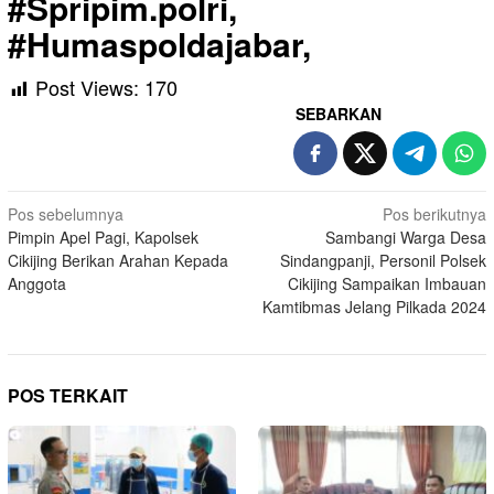
#Spripim.polri,
#Humaspoldajabar,
Post Views:
170
SEBARKAN
Navigasi
Pos sebelumnya
Pos berikutnya
Pimpin Apel Pagi, Kapolsek
Sambangi Warga Desa
pos
Cikijing Berikan Arahan Kepada
Sindangpanji, Personil Polsek
Anggota
Cikijing Sampaikan Imbauan
Kamtibmas Jelang Pilkada 2024
POS TERKAIT