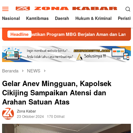
Loncat
Menu
ke
Mobile
konten
Nasional
Kamtibmas
Daerah
Hukum & Kriminal
Peristi
 Pastikan Program MBG Berjalan Aman dan Lancar
Headline
Gatur
Beranda
NEWS
Gelar Anev Mingguan, Kapolsek
Cikijing Sampaikan Atensi dan
Arahan Satuan Atas
Zona Kabar
23 Oktober 2024
170 Dilihat