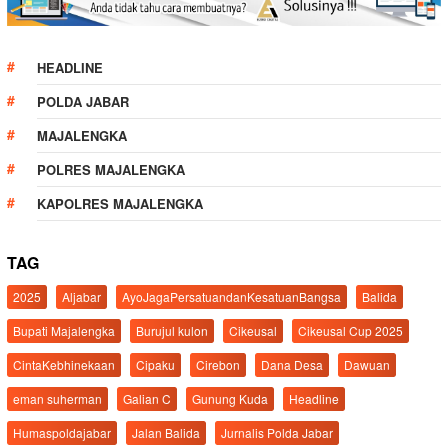
HEADLINE
POLDA JABAR
MAJALENGKA
POLRES MAJALENGKA
KAPOLRES MAJALENGKA
TAG
2025
Aljabar
AyoJagaPersatuandanKesatuanBangsa
Balida
Bupati Majalengka
Burujul kulon
Cikeusal
Cikeusal Cup 2025
CintaKebhinekaan
Cipaku
Cirebon
Dana Desa
Dawuan
eman suherman
Galian C
Gunung Kuda
Headline
Humaspoldajabar
Jalan Balida
Jurnalis Polda Jabar