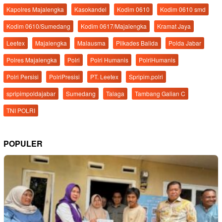
Kapolres Majalengka
Kasokandel
Kodim 0610
Kodim 0610 smd
Kodim 0610/Sumedang
Kodim 0617/Majalengka
Kramat Jaya
Leetex
Majalengka
Malausma
Pilkades Balida
Polda Jabar
Polres Majalengka
Polri
Polri Humanis
PolriHumanis
Polri Persisi
PolriPresisi
PT. Leetex
Spripim.polri
spripimpoldajabar
Sumedang
Talaga
Tambang Galian C
TNI POLRI
POPULER