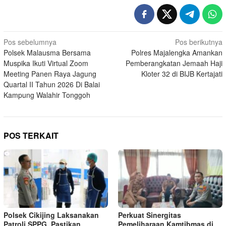
Navigasi
Pos sebelumnya
Pos berikutnya
Polsek Malausma Bersama
Polres Majalengka Amankan
pos
Muspika Ikuti Virtual Zoom
Pemberangkatan Jemaah Haji
Meeting Panen Raya Jagung
Kloter 32 di BIJB Kertajati
Quartal II Tahun 2026 Di Balai
Kampung Walahir Tonggoh
POS TERKAIT
Polsek Cikijing Laksanakan
Perkuat Sinergitas
Patroli SPPG, Pastikan
Pemeliharaan Kamtibmas di