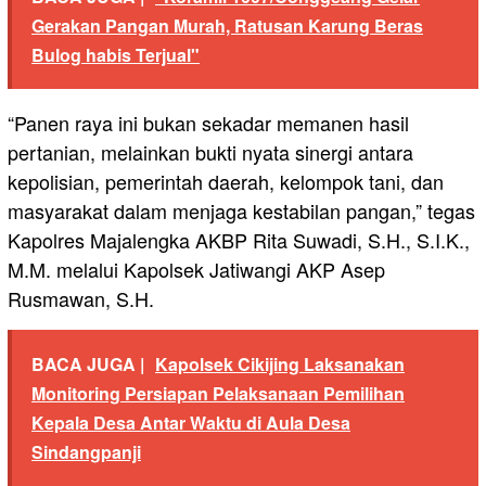
Gerakan Pangan Murah, Ratusan Karung Beras
Bulog habis Terjual"
“Panen raya ini bukan sekadar memanen hasil
pertanian, melainkan bukti nyata sinergi antara
kepolisian, pemerintah daerah, kelompok tani, dan
masyarakat dalam menjaga kestabilan pangan,” tegas
Kapolres Majalengka AKBP Rita Suwadi, S.H., S.I.K.,
M.M. melalui Kapolsek Jatiwangi AKP Asep
Rusmawan, S.H.
BACA JUGA |
Kapolsek Cikijing Laksanakan
Monitoring Persiapan Pelaksanaan Pemilihan
Kepala Desa Antar Waktu di Aula Desa
Sindangpanji