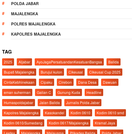
POLDA JABAR
MAJALENGKA
POLRES MAJALENGKA
KAPOLRES MAJALENGKA
TAG
2025
Aljabar
AyoJagaPersatuandanKesatuanBangsa
Balida
Bupati Majalengka
Burujul kulon
Cikeusal
Cikeusal Cup 2025
CintaKebhinekaan
Cipaku
Cirebon
Dana Desa
Dawuan
eman suherman
Galian C
Gunung Kuda
Headline
Humaspoldajabar
Jalan Balida
Jurnalis Polda Jabar
Kapolres Majalengka
Kasokandel
Kodim 0610
Kodim 0610 smd
Kodim 0610/Sumedang
Kodim 0617/Majalengka
Kramat Jaya
Leetex
Majalengka
Malausma
Pilkades Balida
Polda Jabar