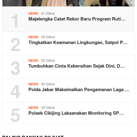
1
61 Dilihat
NEWS
Majalengka Catat Rekor Baru Program Ruti…
2
59 Dilihat
NEWS
Tingkatkan Keamanan Lingkungan, Satpol P…
3
55 Dilihat
NEWS
Tumbuhkan Cinta Kebersihan Sejak Dini, D…
4
50 Dilihat
NEWS
Polda Jabar Maksimalkan Pengamanan Laga …
5
49 Dilihat
NEWS
Polsek Cikijing Laksanakan Monitoring SP…