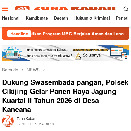
Loncat
Menu
ke
Mobile
konten
Nasional
Kamtibmas
Daerah
Hukum & Kriminal
Peristi
ikan Program MBG Berjalan Aman dan Lancar
Headline
Gatur Lali
Beranda
NEWS
Dukung Swasembada pangan, Polsek
Cikijing Gelar Panen Raya Jagung
Kuartal II Tahun 2026 di Desa
Kancana
Zona Kabar
17 Mei 2026
64 Dilihat