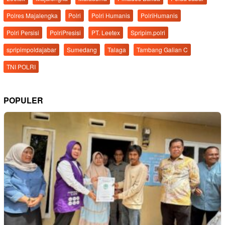
Polres Majalengka
Polri
Polri Humanis
PolriHumanis
Polri Persisi
PolriPresisi
PT. Leetex
Spripim.polri
spripimpoldajabar
Sumedang
Talaga
Tambang Galian C
TNI POLRI
POPULER