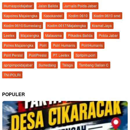
Humaspoldajabar
Jalan Balida
Jurnalis Polda Jabar
Kapolres Majalengka
Kasokandel
Kodim 0610
Kodim 0610 smd
Kodim 0610/Sumedang
Kodim 0617/Majalengka
Kramat Jaya
Leetex
Majalengka
Malausma
Pilkades Balida
Polda Jabar
Polres Majalengka
Polri
Polri Humanis
PolriHumanis
Polri Persisi
PolriPresisi
PT. Leetex
Spripim.polri
spripimpoldajabar
Sumedang
Talaga
Tambang Galian C
TNI POLRI
POPULER