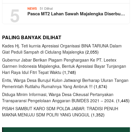
5
51 Dilihat
NEWS
Pasca MT2 Lahan Sawah Majalengka Diserbu…
PALING BANYAK DILIHAT
Kades Hj. Teti kurnia Apresiasi Organisasi BINA TARUNA Dalam
Giat Peduli Sampah di Cidulang Majalengka
(2,055)
Gubernur Jabar Berikan Piagam Penghargaan Ke PT. Leetex
Garmen Indonesia Majalengka, Bentuk Apresiasi Bayar Tunjangan
Hari Raya Idul Fitri Tepat Waktu
(1,748)
Entis, Warga Desa Burujul Kulon Jatiwangi Berharap Uluran Tangan
Pemerintah Rutilahu Rumahnya Yang Ambruk !!!
(1,674)
Diduga Minim Informasi, Warga Desa Cikeusal Pertanyakan
Transparansi Pengelolaan Anggaran BUMDES 2021 – 2024.
(1,445)
PISAH SAMBUT KARO SDM POLDA JABAR: TRADISI PENUH
MAKNA MENUJU SDM POLRI YANG UNGGUL
(1,352)