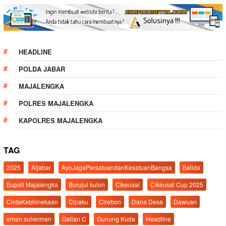
HEADLINE
POLDA JABAR
MAJALENGKA
POLRES MAJALENGKA
KAPOLRES MAJALENGKA
TAG
2025
Aljabar
AyoJagaPersatuandanKesatuanBangsa
Balida
Bupati Majalengka
Burujul kulon
Cikeusal
Cikeusal Cup 2025
CintaKebhinekaan
Cipaku
Cirebon
Dana Desa
Dawuan
eman suherman
Galian C
Gunung Kuda
Headline