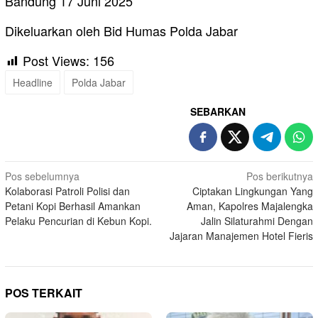
Bandung 17 Juni 2025
Dikeluarkan oleh Bid Humas Polda Jabar
Post Views:
156
Headline
Polda Jabar
SEBARKAN
Navigasi
Pos sebelumnya
Pos berikutnya
Kolaborasi Patroli Polisi dan
Ciptakan Lingkungan Yang
pos
Petani Kopi Berhasil Amankan
Aman, Kapolres Majalengka
Pelaku Pencurian di Kebun Kopi.
Jalin Silaturahmi Dengan
Jajaran Manajemen Hotel Fieris
POS TERKAIT