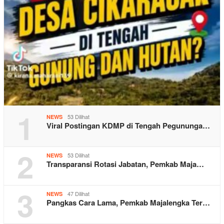
1
53 Dilihat
NEWS
Viral Postingan KDMP di Tengah Pegununga…
2
53 Dilihat
NEWS
Transparansi Rotasi Jabatan, Pemkab Maja…
3
47 Dilihat
NEWS
Pangkas Cara Lama, Pemkab Majalengka Ter…