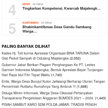
4
44 Dilihat
NEWS
Tingkarkan Kompetensi, Kwarcab Majalengk…
5
43 Dilihat
KAMTIBMAS
Bhabinkamtibmas Desa Gandu Sambang
Warga…
PALING BANYAK DILIHAT
Kades Hj. Teti kurnia Apresiasi Organisasi BINA TARUNA Dalam
Giat Peduli Sampah di Cidulang Majalengka
(2,052)
Gubernur Jabar Berikan Piagam Penghargaan Ke PT. Leetex
Garmen Indonesia Majalengka, Bentuk Apresiasi Bayar Tunjangan
Hari Raya Idul Fitri Tepat Waktu
(1,740)
Entis, Warga Desa Burujul Kulon Jatiwangi Berharap Uluran Tangan
Pemerintah Rutilahu Rumahnya Yang Ambruk !!!
(1,668)
Diduga Minim Informasi, Warga Desa Cikeusal Pertanyakan
Transparansi Pengelolaan Anggaran BUMDES 2021 – 2024.
(1,443)
PISAH SAMBUT KARO SDM POLDA JABAR: TRADISI PENUH