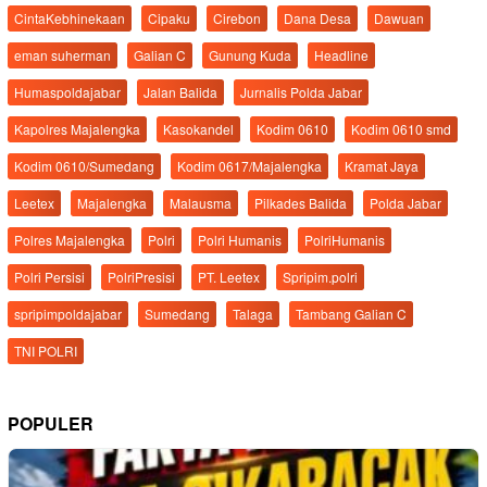
CintaKebhinekaan
Cipaku
Cirebon
Dana Desa
Dawuan
eman suherman
Galian C
Gunung Kuda
Headline
Humaspoldajabar
Jalan Balida
Jurnalis Polda Jabar
Kapolres Majalengka
Kasokandel
Kodim 0610
Kodim 0610 smd
Kodim 0610/Sumedang
Kodim 0617/Majalengka
Kramat Jaya
Leetex
Majalengka
Malausma
Pilkades Balida
Polda Jabar
Polres Majalengka
Polri
Polri Humanis
PolriHumanis
Polri Persisi
PolriPresisi
PT. Leetex
Spripim.polri
spripimpoldajabar
Sumedang
Talaga
Tambang Galian C
TNI POLRI
POPULER