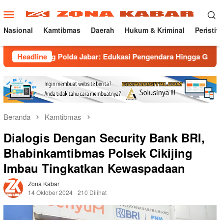
Loncat
Menu
ke
Mobile
konten
Nasional
Kamtibmas
Daerah
Hukum & Kriminal
Peristi
 Polda Jabar: Edukasi Pengendara Hingga Ganti Knalpot Sukare
Headline
Beranda
Kamtibmas
Dialogis Dengan Security Bank BRI,
Bhabinkamtibmas Polsek Cikijing
Imbau Tingkatkan Kewaspadaan
Zona Kabar
14 Oktober 2024
210 Dilihat