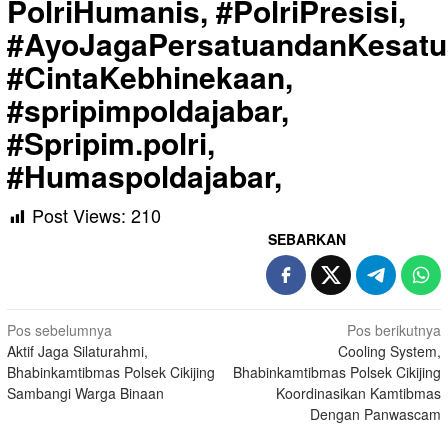
PolriHumanis, #PolriPresisi,
#AyoJagaPersatuandanKesatu
#CintaKebhinekaan,
#spripimpoldajabar,
#Spripim.polri,
#Humaspoldajabar,
Post Views:
210
SEBARKAN
Navigasi
Pos sebelumnya
Pos berikutnya
Aktif Jaga Silaturahmi,
Cooling System,
pos
Bhabinkamtibmas Polsek Cikijing
Bhabinkamtibmas Polsek Cikijing
Sambangi Warga Binaan
Koordinasikan Kamtibmas
Dengan Panwascam