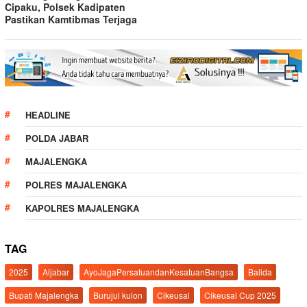
Cipaku, Polsek Kadipaten
Pastikan Kamtibmas Terjaga
HEADLINE
POLDA JABAR
MAJALENGKA
POLRES MAJALENGKA
KAPOLRES MAJALENGKA
TAG
2025
Aljabar
AyoJagaPersatuandanKesatuanBangsa
Balida
Bupati Majalengka
Burujul kulon
Cikeusal
Cikeusal Cup 2025