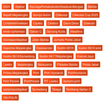
2025
Aljabar
AyoJagaPersatuandanKesatuanBangsa
Balida
Bupati Majalengka
Burujul kulon
Cikeusal
Cikeusal Cup 2025
CintaKebhinekaan
Cipaku
Cirebon
Dana Desa
Dawuan
eman suherman
Galian C
Gunung Kuda
Headline
Humaspoldajabar
Jalan Balida
Jurnalis Polda Jabar
Kapolres Majalengka
Kasokandel
Kodim 0610
Kodim 0610 smd
Kodim 0610/Sumedang
Kodim 0617/Majalengka
Kramat Jaya
Leetex
Majalengka
Malausma
Pilkades Balida
Polda Jabar
Polres Majalengka
Polri
Polri Humanis
PolriHumanis
Polri Persisi
PolriPresisi
PT. Leetex
Spripim.polri
spripimpoldajabar
Sumedang
Talaga
Tambang Galian C
TNI POLRI