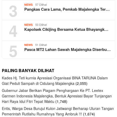
3
57 Dilihat
NEWS
Pangkas Cara Lama, Pemkab Majalengka Ter…
4
53 Dilihat
NEWS
Kapolsek Cikijing Bersama Ketua Bhayangk…
5
51 Dilihat
NEWS
Pasca MT2 Lahan Sawah Majalengka Diserbu…
PALING BANYAK DILIHAT
Kades Hj. Teti kurnia Apresiasi Organisasi BINA TARUNA Dalam
Giat Peduli Sampah di Cidulang Majalengka
(2,055)
Gubernur Jabar Berikan Piagam Penghargaan Ke PT. Leetex
Garmen Indonesia Majalengka, Bentuk Apresiasi Bayar Tunjangan
Hari Raya Idul Fitri Tepat Waktu
(1,748)
Entis, Warga Desa Burujul Kulon Jatiwangi Berharap Uluran Tangan
Pemerintah Rutilahu Rumahnya Yang Ambruk !!!
(1,674)