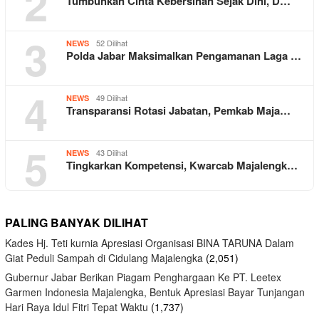
2
Tumbuhkan Cinta Kebersihan Sejak Dini, D…
3
52 Dilihat
NEWS
Polda Jabar Maksimalkan Pengamanan Laga …
4
49 Dilihat
NEWS
Transparansi Rotasi Jabatan, Pemkab Maja…
5
43 Dilihat
NEWS
Tingkarkan Kompetensi, Kwarcab Majalengk…
PALING BANYAK DILIHAT
Kades Hj. Teti kurnia Apresiasi Organisasi BINA TARUNA Dalam
Giat Peduli Sampah di Cidulang Majalengka
(2,051)
Gubernur Jabar Berikan Piagam Penghargaan Ke PT. Leetex
Garmen Indonesia Majalengka, Bentuk Apresiasi Bayar Tunjangan
Hari Raya Idul Fitri Tepat Waktu
(1,737)