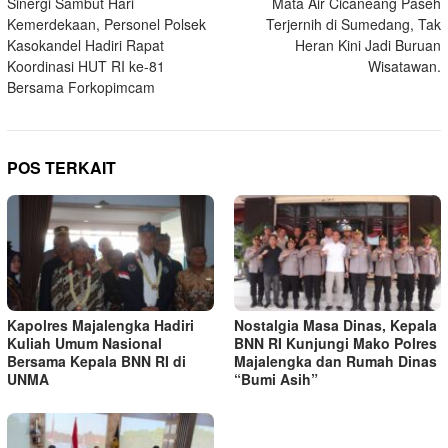
Sinergi Sambut Hari
Mata Air Cicaneang Paseh
pos
Kemerdekaan, Personel Polsek
Terjernih di Sumedang, Tak
Kasokandel Hadiri Rapat
Heran Kini Jadi Buruan
Koordinasi HUT RI ke-81
Wisatawan.
Bersama Forkopimcam
POS TERKAIT
Kapolres Majalengka Hadiri
Nostalgia Masa Dinas, Kepala
Kuliah Umum Nasional
BNN RI Kunjungi Mako Polres
Bersama Kepala BNN RI di
Majalengka dan Rumah Dinas
UNMA
“Bumi Asih”