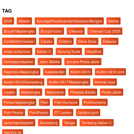
TAG
2025
Aljabar
AyoJagaPersatuandanKesatuanBangsa
Balida
Bupati Majalengka
Burujul kulon
Cikeusal
Cikeusal Cup 2025
CintaKebhinekaan
Cipaku
Cirebon
Dana Desa
Dawuan
eman suherman
Galian C
Gunung Kuda
Headline
Humaspoldajabar
Jalan Balida
Jurnalis Polda Jabar
Kapolres Majalengka
Kasokandel
Kodim 0610
Kodim 0610 smd
Kodim 0610/Sumedang
Kodim 0617/Majalengka
Kramat Jaya
Leetex
Majalengka
Malausma
Pilkades Balida
Polda Jabar
Polres Majalengka
Polri
Polri Humanis
PolriHumanis
Polri Persisi
PolriPresisi
PT. Leetex
Spripim.polri
spripimpoldajabar
Sumedang
Talaga
Tambang Galian C
TNI POLRI