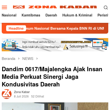
Loncat
Menu
ke
Mobile
konten
Nasional
Kamtibmas
Daerah
Hukum & Kriminal
Peristi
Umum Nasional Bersama Kepala BNN RI di UNMA
Headline
Nostalg
Beranda
NEWS
Dandim 0617/Majalengka Ajak Insan
Media Perkuat Sinergi Jaga
Kondusivitas Daerah
Zona Kabar
8 Juli 2026
52 Dilihat