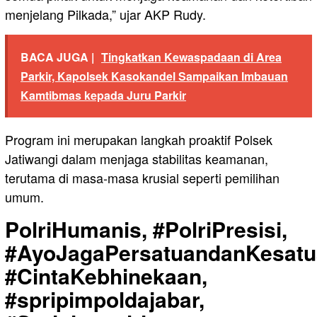
menjelang Pilkada,” ujar AKP Rudy.
BACA JUGA |
Tingkatkan Kewaspadaan di Area
Parkir, Kapolsek Kasokandel Sampaikan Imbauan
Kamtibmas kepada Juru Parkir
Program ini merupakan langkah proaktif Polsek
Jatiwangi dalam menjaga stabilitas keamanan,
terutama di masa-masa krusial seperti pemilihan
umum.
PolriHumanis, #PolriPresisi,
#AyoJagaPersatuandanKesatu
#CintaKebhinekaan,
#spripimpoldajabar,