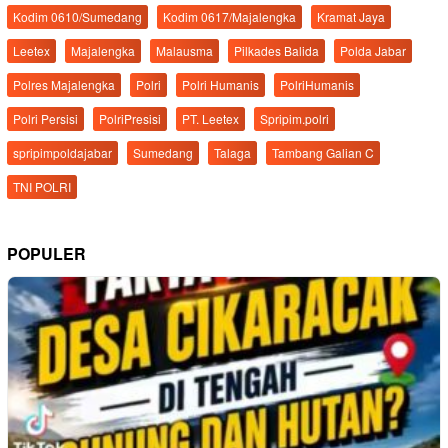
Kodim 0610/Sumedang
Kodim 0617/Majalengka
Kramat Jaya
Leetex
Majalengka
Malausma
Pilkades Balida
Polda Jabar
Polres Majalengka
Polri
Polri Humanis
PolriHumanis
Polri Persisi
PolriPresisi
PT. Leetex
Spripim.polri
spripimpoldajabar
Sumedang
Talaga
Tambang Galian C
TNI POLRI
POPULER