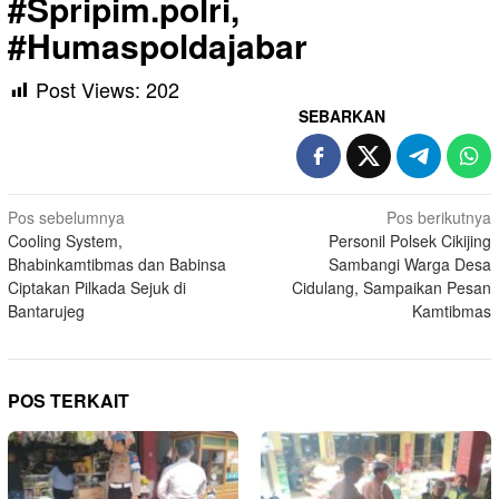
#Spripim.polri,
#Humaspoldajabar
Post Views:
202
SEBARKAN
Navigasi
Pos sebelumnya
Pos berikutnya
Cooling System,
Personil Polsek Cikijing
pos
Bhabinkamtibmas dan Babinsa
Sambangi Warga Desa
Ciptakan Pilkada Sejuk di
Cidulang, Sampaikan Pesan
Bantarujeg
Kamtibmas
POS TERKAIT