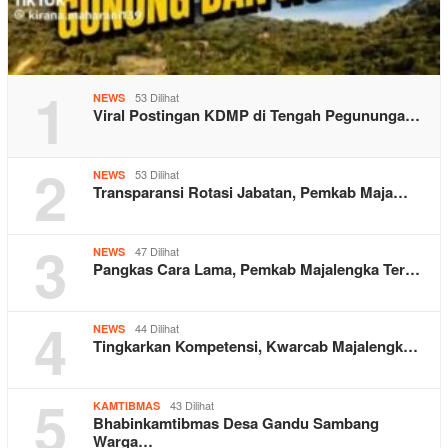
1
53 Dilihat
NEWS
Viral Postingan KDMP di Tengah Pegununga…
2
53 Dilihat
NEWS
Transparansi Rotasi Jabatan, Pemkab Maja…
3
47 Dilihat
NEWS
Pangkas Cara Lama, Pemkab Majalengka Ter…
4
44 Dilihat
NEWS
Tingkarkan Kompetensi, Kwarcab Majalengk…
5
43 Dilihat
KAMTIBMAS
Bhabinkamtibmas Desa Gandu Sambang
Warga…