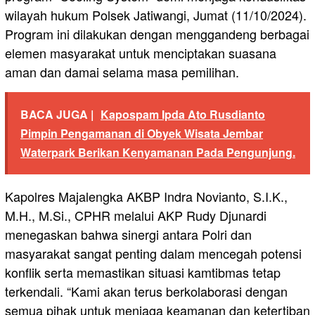
wilayah hukum Polsek Jatiwangi, Jumat (11/10/2024).
Program ini dilakukan dengan menggandeng berbagai
elemen masyarakat untuk menciptakan suasana
aman dan damai selama masa pemilihan.
BACA JUGA |
Kapospam Ipda Ato Rusdianto
Pimpin Pengamanan di Obyek Wisata Jembar
Waterpark Berikan Kenyamanan Pada Pengunjung.
Kapolres Majalengka AKBP Indra Novianto, S.I.K.,
M.H., M.Si., CPHR melalui AKP Rudy Djunardi
menegaskan bahwa sinergi antara Polri dan
masyarakat sangat penting dalam mencegah potensi
konflik serta memastikan situasi kamtibmas tetap
terkendali. “Kami akan terus berkolaborasi dengan
semua pihak untuk menjaga keamanan dan ketertiban