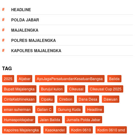
HEADLINE
POLDA JABAR
MAJALENGKA
POLRES MAJALENGKA
KAPOLRES MAJALENGKA
TAG
2025
Aljabar
AyoJagaPersatuandanKesatuanBangsa
Balida
Bupati Majalengka
Burujul kulon
Cikeusal
Cikeusal Cup 2025
CintaKebhinekaan
Cipaku
Cirebon
Dana Desa
Dawuan
eman suherman
Galian C
Gunung Kuda
Headline
Humaspoldajabar
Jalan Balida
Jurnalis Polda Jabar
Kapolres Majalengka
Kasokandel
Kodim 0610
Kodim 0610 smd