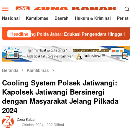
Loncat
Menu
ke
Mobile
konten
Nasional
Kamtibmas
Daerah
Hukum & Kriminal
Peristi
ng Polda Jabar: Edukasi Pengendara Hingga Ganti Knalpot Suka
Headline
Beranda
Kamtibmas
Cooling System Polsek Jatiwangi:
Kapolsek Jatiwangi Bersinergi
dengan Masyarakat Jelang Pilkada
2024
Zona Kabar
11 Oktober 2024
202 Dilihat