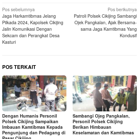
Navigasi
Pos sebelumnya
Pos berikutnya
Jaga Harkamtibmas Jelang
Patroli Polsek Cikijing Sambangi
pos
Pilkada 2024, Kapolsek Cikijing
Ojek Pangkalan, Ajak Bersama-
Jalin Komunikasi Dengan
sama Jaga Kamtibmas Yang
Sekcam dan Perangkat Desa
Kondusif
Kasturi
POS TERKAIT
Dengan Humanis Personil
Sambangi Ojeg Pangkalan,
Polsek Cikijing Sampaikan
Personil Polsek Cikijing
Imbauan Kamtibmas Kepada
Berikan Himbauan
Pengunjung dan Pedagang di
Keselamatan dan Kamtibmas
Pasar Cikijing