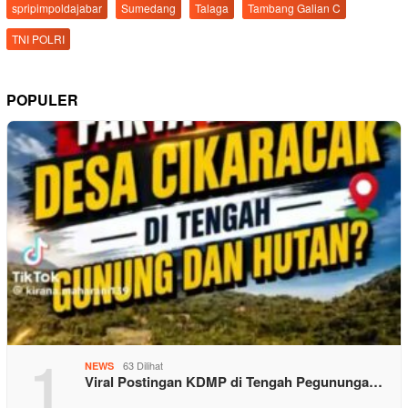
spripimpoldajabar
Sumedang
Talaga
Tambang Galian C
TNI POLRI
POPULER
1
63 Dilihat
NEWS
Viral Postingan KDMP di Tengah Pegununga…