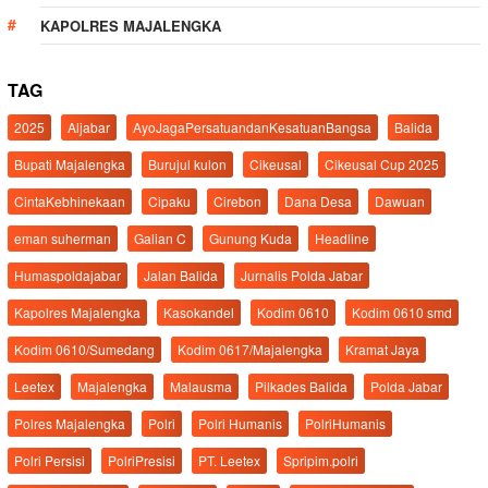
KAPOLRES MAJALENGKA
TAG
2025
Aljabar
AyoJagaPersatuandanKesatuanBangsa
Balida
Bupati Majalengka
Burujul kulon
Cikeusal
Cikeusal Cup 2025
CintaKebhinekaan
Cipaku
Cirebon
Dana Desa
Dawuan
eman suherman
Galian C
Gunung Kuda
Headline
Humaspoldajabar
Jalan Balida
Jurnalis Polda Jabar
Kapolres Majalengka
Kasokandel
Kodim 0610
Kodim 0610 smd
Kodim 0610/Sumedang
Kodim 0617/Majalengka
Kramat Jaya
Leetex
Majalengka
Malausma
Pilkades Balida
Polda Jabar
Polres Majalengka
Polri
Polri Humanis
PolriHumanis
Polri Persisi
PolriPresisi
PT. Leetex
Spripim.polri