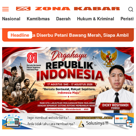
Loncat
Menu
ke
Mobile
konten
Nasional
Kamtibmas
Daerah
Hukum & Kriminal
Peristi
Diserbu Petani Bawang Merah, Siapa Ambil Untung ???
Headline