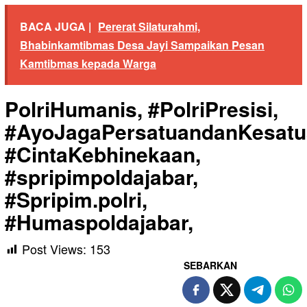
BACA JUGA |
Pererat Silaturahmi,
Bhabinkamtibmas Desa Jayi Sampaikan Pesan
Kamtibmas kepada Warga
PolriHumanis, #PolriPresisi,
#AyoJagaPersatuandanKesatu
#CintaKebhinekaan,
#spripimpoldajabar,
#Spripim.polri,
#Humaspoldajabar,
Post Views:
153
SEBARKAN