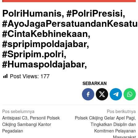
PolriHumanis, #PolriPresisi,
#AyoJagaPersatuandanKesatu
#CintaKebhinekaan,
#spripimpoldajabar,
#Spripim.polri,
#Humaspoldajabar,
Post Views:
177
SEBARKAN
Navigasi
Pos sebelumnya
Pos berikutnya
Antisipasi C3, Personil Polsek
Polsek Cikijing Gelar Apel Pagi,
pos
Cikijing Sambangi Kantor
Tingkatkan Disiplin dan
Pegadaian
Komitmen Pelayanan
Masyarakat