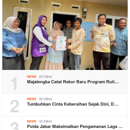
1
63 Dilihat
NEWS
Majalengka Catat Rekor Baru Program Ruti…
2
56 Dilihat
NEWS
Tumbuhkan Cinta Kebersihan Sejak Dini, D…
3
53 Dilihat
NEWS
Polda Jabar Maksimalkan Pengamanan Laga …