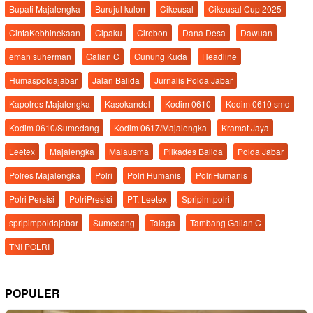
Bupati Majalengka
Burujul kulon
Cikeusal
Cikeusal Cup 2025
CintaKebhinekaan
Cipaku
Cirebon
Dana Desa
Dawuan
eman suherman
Galian C
Gunung Kuda
Headline
Humaspoldajabar
Jalan Balida
Jurnalis Polda Jabar
Kapolres Majalengka
Kasokandel
Kodim 0610
Kodim 0610 smd
Kodim 0610/Sumedang
Kodim 0617/Majalengka
Kramat Jaya
Leetex
Majalengka
Malausma
Pilkades Balida
Polda Jabar
Polres Majalengka
Polri
Polri Humanis
PolriHumanis
Polri Persisi
PolriPresisi
PT. Leetex
Spripim.polri
spripimpoldajabar
Sumedang
Talaga
Tambang Galian C
TNI POLRI
POPULER