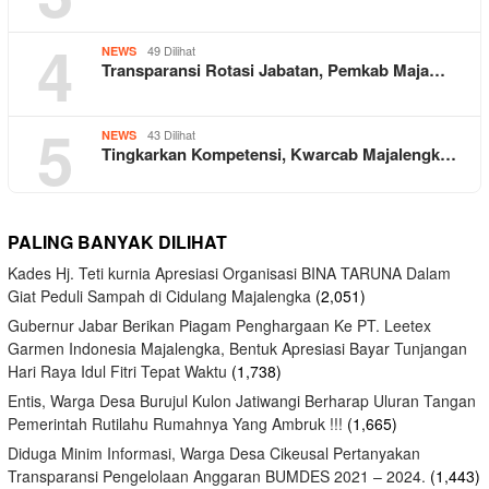
4
49 Dilihat
NEWS
Transparansi Rotasi Jabatan, Pemkab Maja…
5
43 Dilihat
NEWS
Tingkarkan Kompetensi, Kwarcab Majalengk…
PALING BANYAK DILIHAT
Kades Hj. Teti kurnia Apresiasi Organisasi BINA TARUNA Dalam
Giat Peduli Sampah di Cidulang Majalengka
(2,051)
Gubernur Jabar Berikan Piagam Penghargaan Ke PT. Leetex
Garmen Indonesia Majalengka, Bentuk Apresiasi Bayar Tunjangan
Hari Raya Idul Fitri Tepat Waktu
(1,738)
Entis, Warga Desa Burujul Kulon Jatiwangi Berharap Uluran Tangan
Pemerintah Rutilahu Rumahnya Yang Ambruk !!!
(1,665)
Diduga Minim Informasi, Warga Desa Cikeusal Pertanyakan
Transparansi Pengelolaan Anggaran BUMDES 2021 – 2024.
(1,443)