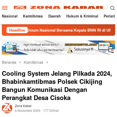
Loncat
Menu
ke
Mobile
konten
Nasional
Kamtibmas
Daerah
Hukum & Kriminal
Peristi
 Umum Nasional Bersama Kepala BNN RI di UNMA
Headline
Nostal
Beranda
Kamtibmas
Cooling System Jelang Pilkada 2024,
Bhabinkamtibmas Polsek Cikijing
Bangun Komunikasi Dengan
Perangkat Desa Cisoka
Zona Kabar
6 November 2024
177 Dilihat