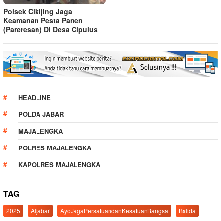
Polsek Cikijing Jaga
Keamanan Pesta Panen
(Pareresan) Di Desa Cipulus
HEADLINE
POLDA JABAR
MAJALENGKA
POLRES MAJALENGKA
KAPOLRES MAJALENGKA
TAG
2025
Aljabar
AyoJagaPersatuandanKesatuanBangsa
Balida