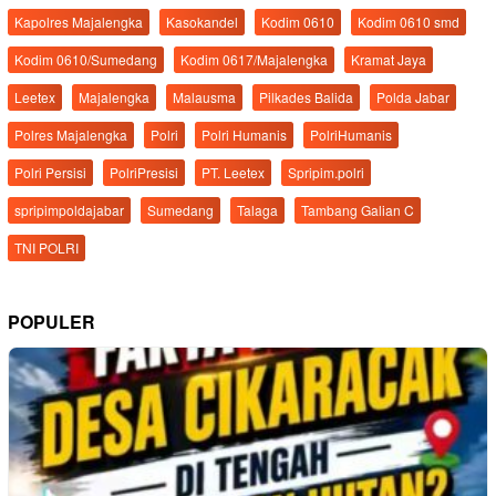
Kapolres Majalengka
Kasokandel
Kodim 0610
Kodim 0610 smd
Kodim 0610/Sumedang
Kodim 0617/Majalengka
Kramat Jaya
Leetex
Majalengka
Malausma
Pilkades Balida
Polda Jabar
Polres Majalengka
Polri
Polri Humanis
PolriHumanis
Polri Persisi
PolriPresisi
PT. Leetex
Spripim.polri
spripimpoldajabar
Sumedang
Talaga
Tambang Galian C
TNI POLRI
POPULER