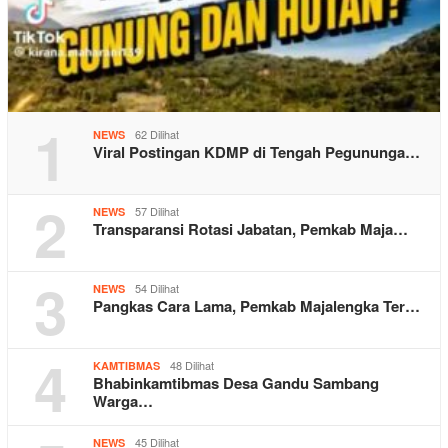
1
62 Dilihat
NEWS
Viral Postingan KDMP di Tengah Pegununga…
2
57 Dilihat
NEWS
Transparansi Rotasi Jabatan, Pemkab Maja…
3
54 Dilihat
NEWS
Pangkas Cara Lama, Pemkab Majalengka Ter…
4
48 Dilihat
KAMTIBMAS
Bhabinkamtibmas Desa Gandu Sambang
Warga…
45 Dilihat
NEWS