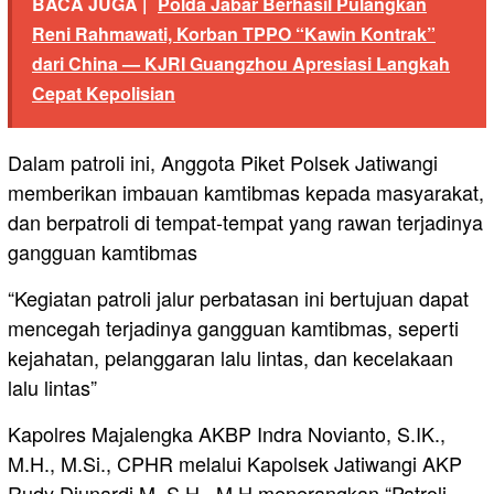
BACA JUGA |
Polda Jabar Berhasil Pulangkan
Reni Rahmawati, Korban TPPO “Kawin Kontrak”
dari China — KJRI Guangzhou Apresiasi Langkah
Cepat Kepolisian
Dalam patroli ini, Anggota Piket Polsek Jatiwangi
memberikan imbauan kamtibmas kepada masyarakat,
dan berpatroli di tempat-tempat yang rawan terjadinya
gangguan kamtibmas
“Kegiatan patroli jalur perbatasan ini bertujuan dapat
mencegah terjadinya gangguan kamtibmas, seperti
kejahatan, pelanggaran lalu lintas, dan kecelakaan
lalu lintas”
Kapolres Majalengka AKBP Indra Novianto, S.IK.,
M.H., M.Si., CPHR melalui Kapolsek Jatiwangi AKP
Rudy Djunardi M, S.H., M.H menerangkan “Patroli