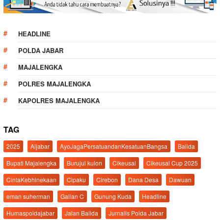
HEADLINE
POLDA JABAR
MAJALENGKA
POLRES MAJALENGKA
KAPOLRES MAJALENGKA
TAG
2025
Aljabar
AyoJagaPersatuandanKesatuanBangsa
Balida
Bupati Majalengka
Burujul kulon
Cikeusal
Cikeusal Cup 2025
CintaKebhinekaan
Cipaku
Cirebon
Dana Desa
Dawuan
eman suherman
Galian C
Gunung Kuda
Headline
Humaspoldajabar
Jalan Balida
Jurnalis Polda Jabar