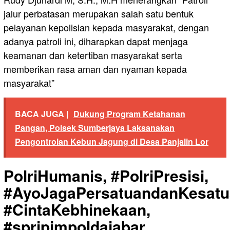
jalur perbatasan merupakan salah satu bentuk
pelayanan kepolisian kepada masyarakat, dengan
adanya patroli ini, diharapkan dapat menjaga
keamanan dan ketertiban masyarakat serta
memberikan rasa aman dan nyaman kepada
masyarakat”
BACA JUGA |
Dukung Program Ketahanan
Pangan, Polsek Sumberjaya Laksanakan
Pengontrolan Kebun Jagung di Desa Panjalin Lor
PolriHumanis, #PolriPresisi,
#AyoJagaPersatuandanKesatu
#CintaKebhinekaan,
#spripimpoldajabar,