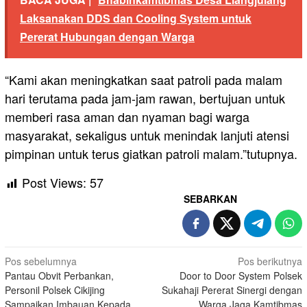
Laksanakan DDS dan Cooling System untuk
Pererat Hubungan dengan Warga
“Kami akan meningkatkan saat patroli pada malam
hari terutama pada jam-jam rawan, bertujuan untuk
memberi rasa aman dan nyaman bagi warga
masyarakat, sekaligus untuk menindak lanjuti atensi
pimpinan untuk terus giatkan patroli malam.”tutupnya.
Post Views:
57
SEBARKAN
Navigasi
Pos sebelumnya
Pos berikutnya
Pantau Obvit Perbankan,
Door to Door System Polsek
pos
Personil Polsek Cikijing
Sukahaji Pererat Sinergi dengan
Sampaikan Imbauan Kepada
Warga Jaga Kamtibmas