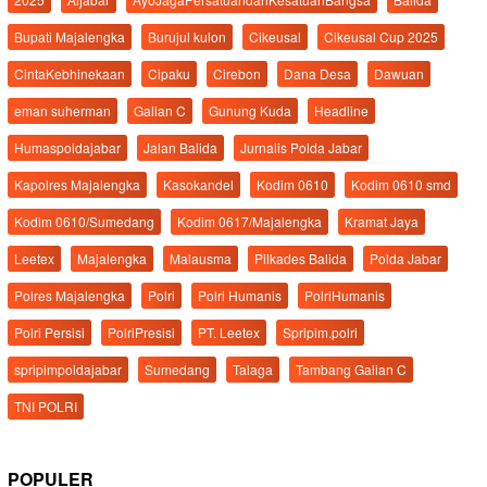
Bupati Majalengka
Burujul kulon
Cikeusal
Cikeusal Cup 2025
CintaKebhinekaan
Cipaku
Cirebon
Dana Desa
Dawuan
eman suherman
Galian C
Gunung Kuda
Headline
Humaspoldajabar
Jalan Balida
Jurnalis Polda Jabar
Kapolres Majalengka
Kasokandel
Kodim 0610
Kodim 0610 smd
Kodim 0610/Sumedang
Kodim 0617/Majalengka
Kramat Jaya
Leetex
Majalengka
Malausma
Pilkades Balida
Polda Jabar
Polres Majalengka
Polri
Polri Humanis
PolriHumanis
Polri Persisi
PolriPresisi
PT. Leetex
Spripim.polri
spripimpoldajabar
Sumedang
Talaga
Tambang Galian C
TNI POLRI
POPULER