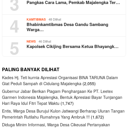
3
Pangkas Cara Lama, Pemkab Majalengka Ter…
4
48 Dilihat
KAMTIBMAS
Bhabinkamtibmas Desa Gandu Sambang
Warga…
5
46 Dilihat
NEWS
Kapolsek Cikijing Bersama Ketua Bhayangk…
PALING BANYAK DILIHAT
Kades Hj. Teti kurnia Apresiasi Organisasi BINA TARUNA Dalam
Giat Peduli Sampah di Cidulang Majalengka
(2,055)
Gubernur Jabar Berikan Piagam Penghargaan Ke PT. Leetex
Garmen Indonesia Majalengka, Bentuk Apresiasi Bayar Tunjangan
Hari Raya Idul Fitri Tepat Waktu
(1,747)
Entis, Warga Desa Burujul Kulon Jatiwangi Berharap Uluran Tangan
Pemerintah Rutilahu Rumahnya Yang Ambruk !!!
(1,672)
Diduga Minim Informasi, Warga Desa Cikeusal Pertanyakan