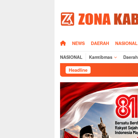
Loncat
ke
konten
HOME
NEWS
DAERAH
NASIONAL
NASIONAL
Kamtibmas
Daerah
Headline