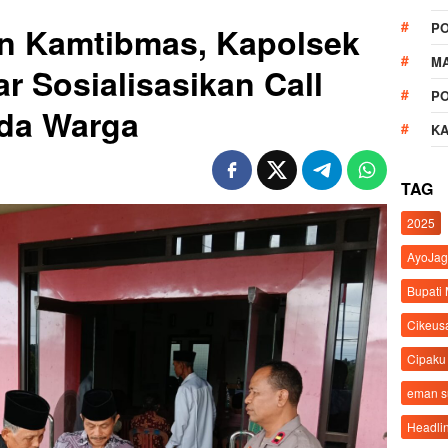
P
 Kamtibmas, Kapolsek
M
 Sosialisasikan Call
P
ada Warga
K
TAG
2025
AyoJag
Bupati
Cikeus
Cipaku
eman 
Headli