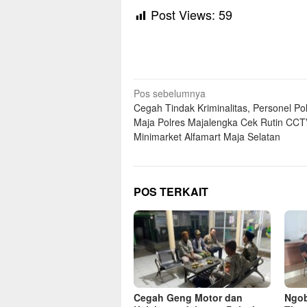
Post Views:
59
Navigasi
Pos sebelumnya
Cegah Tindak Kriminalitas, Personel Po
pos
Maja Polres Majalengka Cek Rutin CCT
Minimarket Alfamart Maja Selatan
POS TERKAIT
Cegah Geng Motor dan
Ngob