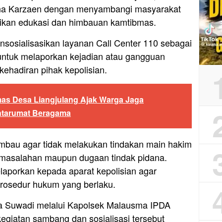
na Karzaen dengan menyambangi masyarakat
ikan edukasi dan himbauan kamtibmas.
nsosialisasikan layanan Call Center 110 sebagai
untuk melaporkan kejadian atau gangguan
hadiran pihak kepolisian.
as Desa Liangjulang Ajak Warga Jaga
ntarumat Beragama
himbau agar tidak melakukan tindakan main hakim
permasalahan maupun dugaan tindak pidana.
laporkan kepada aparat kepolisian agar
rosedur hukum yang berlaku.
a Suwadi melalui Kapolsek Malausma IPDA
giatan sambang dan sosialisasi tersebut