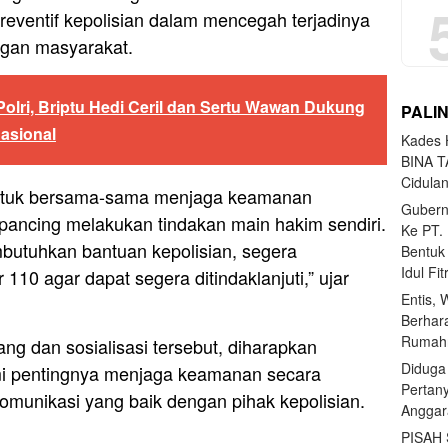
eventif kepolisian dalam mencegah terjadinya
ngan masyarakat.
Polri, Briptu Hedi Ceril dan Sertu Wawan Dukung
PALI
asional
Kades H
BINA T
Cidula
ntuk bersama-sama menjaga keamanan
Gubern
pancing melakukan tindakan main hakim sendiri.
Ke PT.
butuhkan bantuan kepolisian, segera
Bentuk
Idul Fi
110 agar dapat segera ditindaklanjuti,” ujar
Entis, 
Berhar
Rumahn
g dan sosialisasi tersebut, diharapkan
Diduga
 pentingnya menjaga keamanan secara
Pertan
omunikasi yang baik dengan pihak kepolisian.
Anggar
PISAH