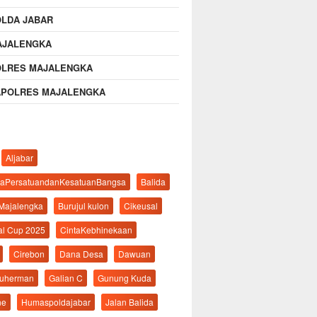
OLDA JABAR
AJALENGKA
OLRES MAJALENGKA
APOLRES MAJALENGKA
Aljabar
aPersatuandanKesatuanBangsa
Balida
 Majalengka
Burujul kulon
Cikeusal
al Cup 2025
CintaKebhinekaan
Cirebon
Dana Desa
Dawuan
suherman
Galian C
Gunung Kuda
ne
Humaspoldajabar
Jalan Balida