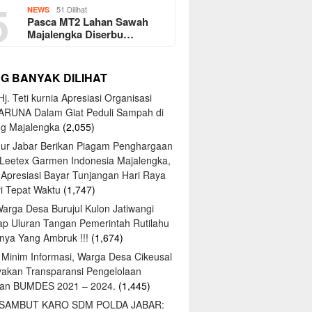
5
51 Dilihat
NEWS
Pasca MT2 Lahan Sawah
Majalengka Diserbu…
NG BANYAK DILIHAT
j. Teti kurnia Apresiasi Organisasi
ARUNA Dalam Giat Peduli Sampah di
ng Majalengka
(2,055)
ur Jabar Berikan Piagam Penghargaan
 Leetex Garmen Indonesia Majalengka,
 Apresiasi Bayar Tunjangan Hari Raya
tri Tepat Waktu
(1,747)
Warga Desa Burujul Kulon Jatiwangi
ap Uluran Tangan Pemerintah Rutilahu
ya Yang Ambruk !!!
(1,674)
 Minim Informasi, Warga Desa Cikeusal
yakan Transparansi Pengelolaan
an BUMDES 2021 – 2024.
(1,445)
 SAMBUT KARO SDM POLDA JABAR: