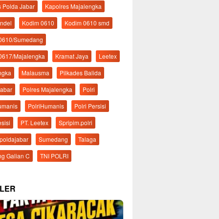
s Polda Jabar
Kapolres Majalengka
ndel
Kodim 0610
Kodim 0610 smd
 0610/Sumedang
0617/Majalengka
Kramat Jaya
Leetex
ngka
Malausma
Pilkades Balida
Jabar
Polres Majalengka
Polri
Humanis
PolriHumanis
Polri Persisi
esisi
PT. Leetex
Spripim.polri
mpoldajabar
Sumedang
Talaga
g Galian C
TNI POLRI
LER