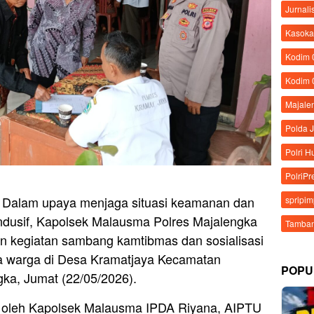
Jurnali
Kasoka
Kodim
Kodim 
Majale
Polda 
Polri 
PolriPr
– Dalam upaya menjaga situasi keamanan dan
spripi
ondusif, Kapolsek Malausma Polres Majalengka
Tamban
 kegiatan sambang kamtibmas dan sosialisasi
da warga di Desa Kramatjaya Kecamatan
POPU
ka, Jumat (22/05/2026).
n oleh Kapolsek Malausma IPDA Riyana, AIPTU