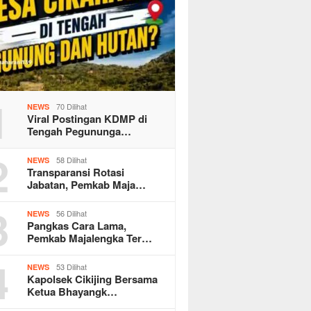
1
70 Dilihat
NEWS
Viral Postingan KDMP di
Tengah Pegununga…
2
58 Dilihat
NEWS
Transparansi Rotasi
Jabatan, Pemkab Maja…
3
56 Dilihat
NEWS
Pangkas Cara Lama,
Pemkab Majalengka Ter…
4
53 Dilihat
NEWS
Kapolsek Cikijing Bersama
Ketua Bhayangk…