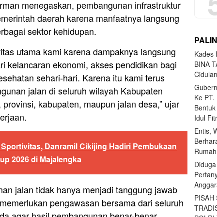
rman menegaskan, pembangunan infrastruktur
pemerintah daerah karena manfaatnya langsung
rbagai sektor kehidupan.
PALI
rioritas utama kami karena dampaknya langsung
Kades H
ri kelancaran ekonomi, akses pendidikan bagi
BINA T
Cidula
sehatan sehari-hari. Karena itu kami terus
Gubern
unan jalan di seluruh wilayah Kabupaten
Ke PT.
, provinsi, kabupaten, maupun jalan desa,” ujar
Bentuk
erjaan.
Idul Fi
Entis, 
Berhar
Sportivitas, Danramil Cikijing Hadiri Pembukaan
Rumahn
up 2026 di Majalengka
Diduga
Pertan
Anggar
n jalan tidak hanya menjadi tanggung jawab
PISAH
a memerlukan pengawasan bersama dari seluruh
TRADI
mda agar hasil pembangunan benar-benar