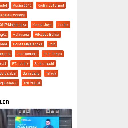
ndel
Kodim 0610
Kodim 0610 smd
 0610/Sumedang
0617/Majalengka
Kramat Jaya
Leetex
ngka
Malausma
Pilkades Balida
Jabar
Polres Majalengka
Polri
Humanis
PolriHumanis
Polri Persisi
esisi
PT. Leetex
Spripim.polri
mpoldajabar
Sumedang
Talaga
g Galian C
TNI POLRI
LER