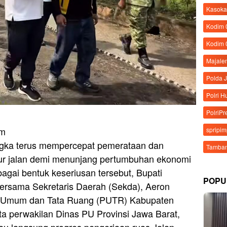
Kasoka
Kodim
Kodim 
Majale
Polda 
Polri 
PolriPr
om
spripi
gka terus mempercepat pemerataan dan
Tamban
ktur jalan demi menunjang pertumbuhan ekonomi
bagai bentuk keseriusan tersebut, Bupati
POPU
rsama Sekretaris Daerah (Sekda), Aeron
n Umum dan Tata Ruang (PUTR) Kabupaten
a perwakilan Dinas PU Provinsi Jawa Barat,