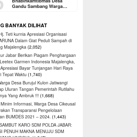
5
Bhabinkamtibmas Desa
Gandu Sambang Warga…
NG BANYAK DILIHAT
j. Teti kurnia Apresiasi Organisasi
ARUNA Dalam Giat Peduli Sampah di
ng Majalengka
(2,052)
ur Jabar Berikan Piagam Penghargaan
 Leetex Garmen Indonesia Majalengka,
 Apresiasi Bayar Tunjangan Hari Raya
tri Tepat Waktu
(1,740)
Warga Desa Burujul Kulon Jatiwangi
ap Uluran Tangan Pemerintah Rutilahu
ya Yang Ambruk !!!
(1,668)
 Minim Informasi, Warga Desa Cikeusal
yakan Transparansi Pengelolaan
an BUMDES 2021 – 2024.
(1,443)
 SAMBUT KARO SDM POLDA JABAR:
SI PENUH MAKNA MENUJU SDM