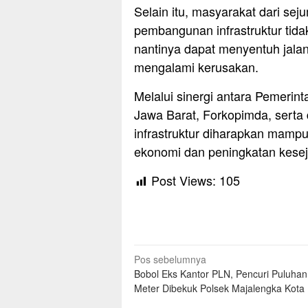
Selain itu, masyarakat dari sej
pembangunan infrastruktur tidak
nantinya dapat menyentuh jala
mengalami kerusakan.
Melalui sinergi antara Pemerin
Jawa Barat, Forkopimda, sert
infrastruktur diharapkan mamp
ekonomi dan peningkatan kesej
Post Views:
105
Navigasi
Pos sebelumnya
Bobol Eks Kantor PLN, Pencuri Puluha
pos
Meter Dibekuk Polsek Majalengka Kota