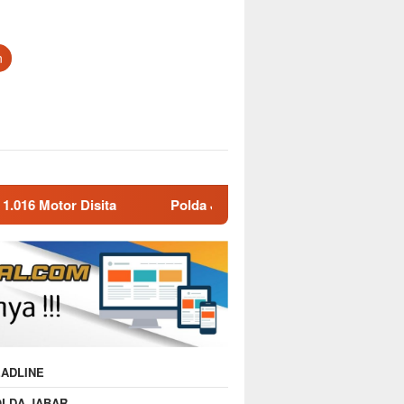
n
Polda Jabar Gulung 1.245 Tersangka Narkoba dan Miras, 
ADLINE
OLDA JABAR