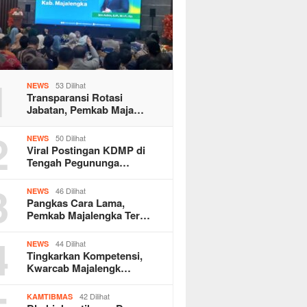
1
53 Dilihat
NEWS
Transparansi Rotasi
Jabatan, Pemkab Maja…
2
50 Dilihat
NEWS
Viral Postingan KDMP di
Tengah Pegununga…
3
46 Dilihat
NEWS
Pangkas Cara Lama,
Pemkab Majalengka Ter…
4
44 Dilihat
NEWS
Tingkarkan Kompetensi,
Kwarcab Majalengk…
42 Dilihat
KAMTIBMAS