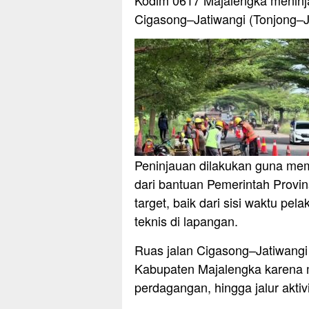
Kodim 0617 Majalengka meninja
Cigasong–Jatiwangi (Tonjong–Ja
Peninjauan dilakukan guna mem
dari bantuan Pemerintah Provins
target, baik dari sisi waktu pel
teknis di lapangan.
Ruas jalan Cigasong–Jatiwangi s
Kabupaten Majalengka karena
perdagangan, hingga jalur aktiv