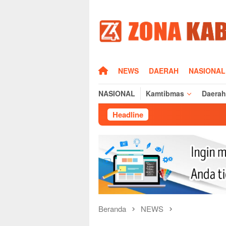
Loncat
ke
konten
HOME
NEWS
DAERAH
NASIONAL
NASIONAL
Kamtibmas
Daerah
Headline
Sikat Kejahata
Beranda
NEWS