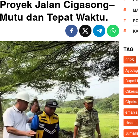
 Proyek Jalan Cigasong–
M
 Mutu dan Tepat Waktu.
P
K
TAG
2025
AyoJag
Bupati
Cikeus
Cipaku
eman 
Headli
Jurnali