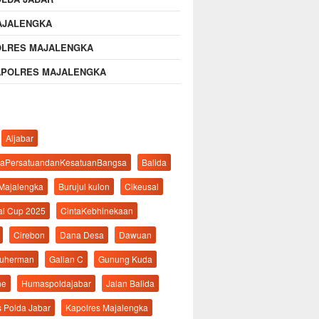
AJALENGKA
OLRES MAJALENGKA
APOLRES MAJALENGKA
Aljabar
aPersatuandanKesatuanBangsa
Balida
 Majalengka
Burujul kulon
Cikeusal
al Cup 2025
CintaKebhinekaan
Cirebon
Dana Desa
Dawuan
suherman
Galian C
Gunung Kuda
ne
Humaspoldajabar
Jalan Balida
s Polda Jabar
Kapolres Majalengka