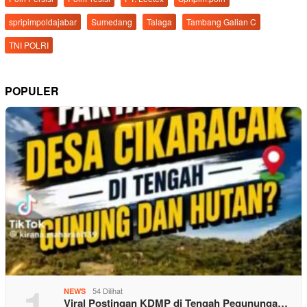
spripimpoldajabar
Sumedang
Talaga
Tambang Galian C
TNI POLRI
POPULER
1
54 Dilihat
NEWS
Viral Postingan KDMP di Tengah Pegununga…