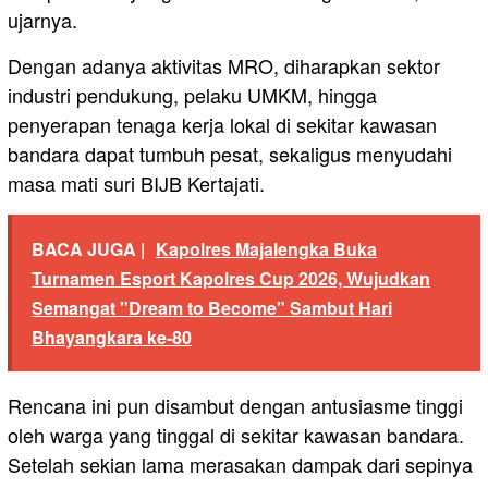
ujarnya.
​Dengan adanya aktivitas MRO, diharapkan sektor
industri pendukung, pelaku UMKM, hingga
penyerapan tenaga kerja lokal di sekitar kawasan
bandara dapat tumbuh pesat, sekaligus menyudahi
masa mati suri BIJB Kertajati.
BACA JUGA |
Kapolres Majalengka Buka
Turnamen Esport Kapolres Cup 2026, Wujudkan
Semangat "Dream to Become" Sambut Hari
Bhayangkara ke-80
Rencana ini pun disambut dengan antusiasme tinggi
oleh warga yang tinggal di sekitar kawasan bandara.
Setelah sekian lama merasakan dampak dari sepinya