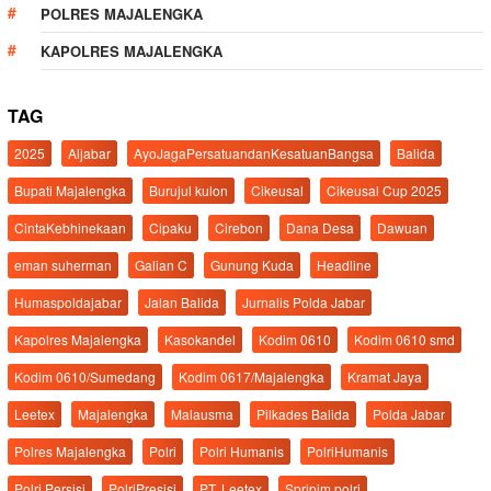
POLRES MAJALENGKA
KAPOLRES MAJALENGKA
TAG
2025
Aljabar
AyoJagaPersatuandanKesatuanBangsa
Balida
Bupati Majalengka
Burujul kulon
Cikeusal
Cikeusal Cup 2025
CintaKebhinekaan
Cipaku
Cirebon
Dana Desa
Dawuan
eman suherman
Galian C
Gunung Kuda
Headline
Humaspoldajabar
Jalan Balida
Jurnalis Polda Jabar
Kapolres Majalengka
Kasokandel
Kodim 0610
Kodim 0610 smd
Kodim 0610/Sumedang
Kodim 0617/Majalengka
Kramat Jaya
Leetex
Majalengka
Malausma
Pilkades Balida
Polda Jabar
Polres Majalengka
Polri
Polri Humanis
PolriHumanis
Polri Persisi
PolriPresisi
PT. Leetex
Spripim.polri