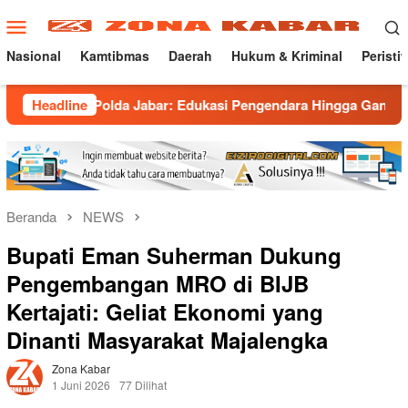
Loncat
Menu
ke
Mobile
konten
Nasional
Kamtibmas
Daerah
Hukum & Kriminal
Peristi
Polda Jabar: Edukasi Pengendara Hingga Ganti Knalpot Sukarel
Headline
Beranda
NEWS
Bupati Eman Suherman Dukung
Pengembangan MRO di BIJB
Kertajati: Geliat Ekonomi yang
Dinanti Masyarakat Majalengka
Zona Kabar
1 Juni 2026
77 Dilihat