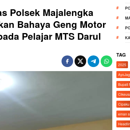
P
s Polsek Majalengka
M
ikan Bahaya Geng Motor
P
ada Pelajar MTS Darul
K
TAG
2025
AyoJag
Bupati
Cikeus
Cipaku
eman 
Headli