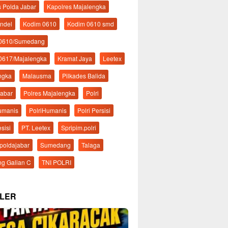
s Polda Jabar
Kapolres Majalengka
ndel
Kodim 0610
Kodim 0610 smd
 0610/Sumedang
0617/Majalengka
Kramat Jaya
Leetex
ngka
Malausma
Pilkades Balida
Jabar
Polres Majalengka
Polri
Humanis
PolriHumanis
Polri Persisi
esisi
PT. Leetex
Spripim.polri
mpoldajabar
Sumedang
Talaga
g Galian C
TNI POLRI
LER