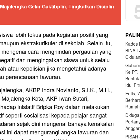
ajalengka Gelar Gaktibplin, Tingkatkan Disiplin
iswa lebih fokus pada kegiatan positif yang
PALI
upun ekstrakurikuler di sekolah. Selain itu,
Kades H
 mengenai cara menghindari pergaulan yang
BINA T
Cidula
gatif dan mengingatkan siswa untuk selalu
Gubern
ah atau kepolisian jika mengetahui adanya
Ke PT.
atau perencanaan tawuran.
Bentuk
Idul Fi
jalengka, AKBP Indra Novianto, S.I.K., M.H.,
Entis, 
 Majalengka Kota, AKP Iwan Sutari,
Berhar
hadap inisiatif Bripka Roy dalam melakukan
Rumahn
tif seperti sosialisasi kepada pelajar sangat
Diduga
Pertan
daran sejak dini mengenai bahaya kenakalan
Anggar
asi ini dapat mengurangi angka tawuran dan
PISAH