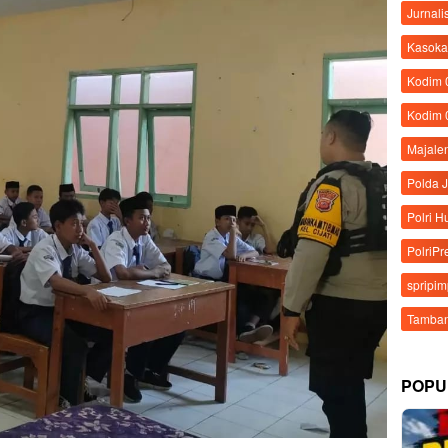
Jurnali
Kasoka
Kodim
Kodim 
Majale
Polda 
Polri 
PolriPr
spripi
Tamban
POPU