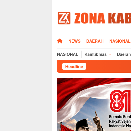
Loncat
ke
konten
HOME
NEWS
DAERAH
NASIONAL
NASIONAL
Kamtibmas
Daerah
Headline
Cegah Geng 