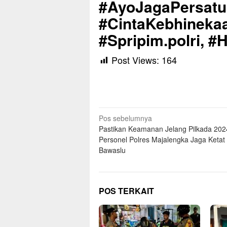
#AyoJagaPersat
#CintaKebhinekaa
#Spripim.polri, #
Post Views:
164
Navigasi
Pos sebelumnya
Pastikan Keamanan Jelang Pilkada 202
pos
Personel Polres Majalengka Jaga Ketat
Bawaslu
POS TERKAIT