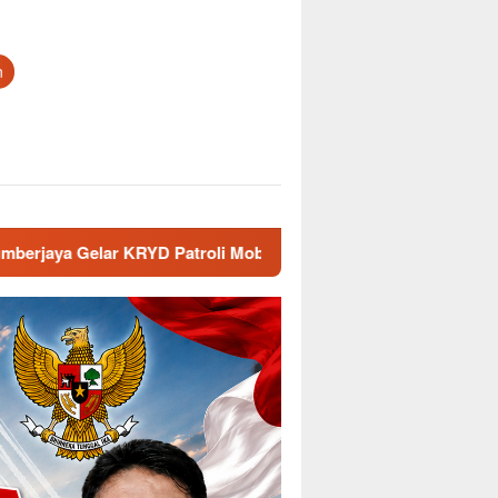
n
troli Mobile di Malam Hari
Ngobrol Santai di Balai Desa