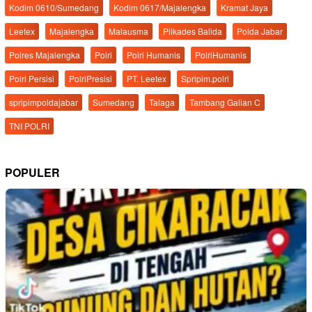
Kodim 0610/Sumedang
Kodim 0617/Majalengka
Kramat Jaya
Leetex
Majalengka
Malausma
Pilkades Balida
Polda Jabar
Polres Majalengka
Polri
Polri Humanis
PolriHumanis
Polri Persisi
PolriPresisi
PT. Leetex
Spripim.polri
spripimpoldajabar
Sumedang
Talaga
Tambang Galian C
TNI POLRI
POPULER