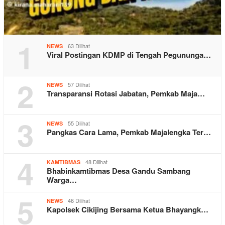
1
63 Dilihat
NEWS
Viral Postingan KDMP di Tengah Pegununga…
2
57 Dilihat
NEWS
Transparansi Rotasi Jabatan, Pemkab Maja…
3
55 Dilihat
NEWS
Pangkas Cara Lama, Pemkab Majalengka Ter…
4
48 Dilihat
KAMTIBMAS
Bhabinkamtibmas Desa Gandu Sambang
Warga…
5
46 Dilihat
NEWS
Kapolsek Cikijing Bersama Ketua Bhayangk…