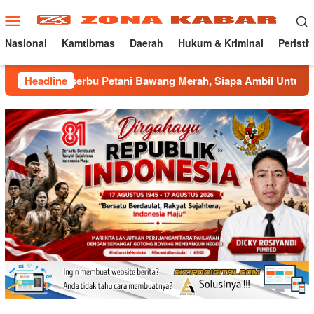
Loncat
Menu
ke
Mobile
konten
Nasional
Kamtibmas
Daerah
Hukum & Kriminal
Peristi
 Petani Bawang Merah, Siapa Ambil Untung ???
Headline
Dampak