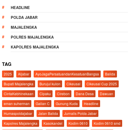
HEADLINE
POLDA JABAR
MAJALENGKA
POLRES MAJALENGKA
KAPOLRES MAJALENGKA
TAG
2025
Aljabar
AyoJagaPersatuandanKesatuanBangsa
Balida
Bupati Majalengka
Burujul kulon
Cikeusal
Cikeusal Cup 2025
CintaKebhinekaan
Cipaku
Cirebon
Dana Desa
Dawuan
eman suherman
Galian C
Gunung Kuda
Headline
Humaspoldajabar
Jalan Balida
Jurnalis Polda Jabar
Kapolres Majalengka
Kasokandel
Kodim 0610
Kodim 0610 smd