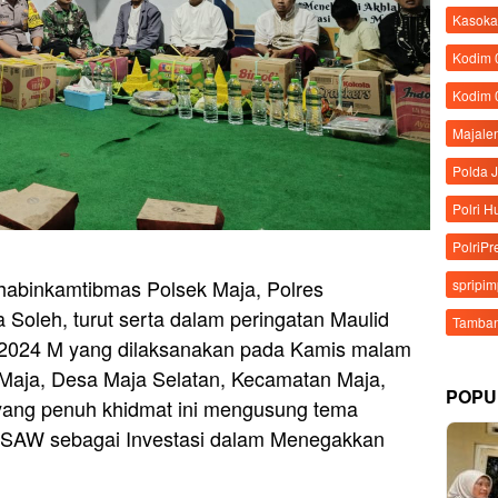
Kasoka
Kodim
Kodim 
Majale
Polda 
Polri 
PolriPr
habinkamtibmas Polsek Maja, Polres
spripi
 Soleh, turut serta dalam peringatan Maulid
Tamban
024 M yang dilaksanakan pada Kamis malam
Maja, Desa Maja Selatan, Kecamatan Maja,
POPU
yang penuh khidmat ini mengusung tema
h SAW sebagai Investasi dalam Menegakkan