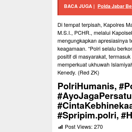
BACA JUGA |
Polda Jabar B
Di tempat terpisah, Kapolres M
M.S.I., PCHR., melalui Kapols
mengungkapkan apresiasinya te
keagamaan. “Polri selalu berk
positif di masyarakat, termasuk
memperkuat ukhuwah Islamiya
Kenedy. (Red ZK)
PolriHumanis, #Po
#AyoJagaPersat
#CintaKebhinekaa
#Spripim.polri, 
Post Views:
270