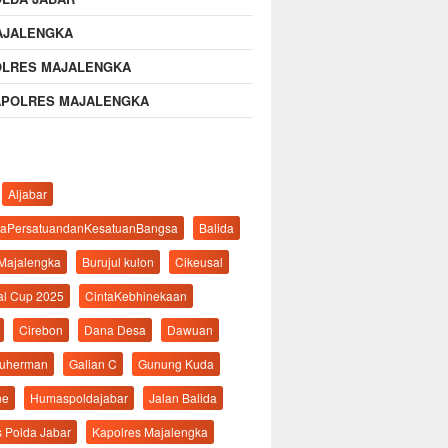
AJALENGKA
OLRES MAJALENGKA
APOLRES MAJALENGKA
Aljabar
aPersatuandanKesatuanBangsa
Balida
 Majalengka
Burujul kulon
Cikeusal
al Cup 2025
CintaKebhinekaan
Cirebon
Dana Desa
Dawuan
suherman
Galian C
Gunung Kuda
ne
Humaspoldajabar
Jalan Balida
s Polda Jabar
Kapolres Majalengka