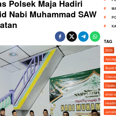
 Polsek Maja Hadiri
M
lid Nabi Muhammad SAW
P
latan
K
TAG
2025
AyoJag
Bupati
Cikeus
Cipaku
eman 
Headli
Jurnali