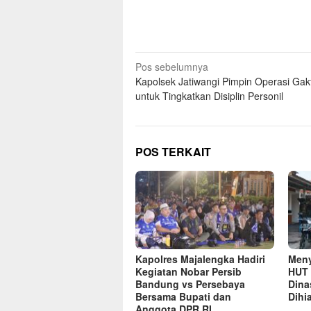
Navigasi
Pos sebelumnya
Kapolsek Jatiwangi Pimpin Operasi Gakt
pos
untuk Tingkatkan Disiplin Personil
POS TERKAIT
Kapolres Majalengka Hadiri
Meny
Kegiatan Nobar Persib
HUT 
Bandung vs Persebaya
Dina
Bersama Bupati dan
Dihi
Anggota DPR RI