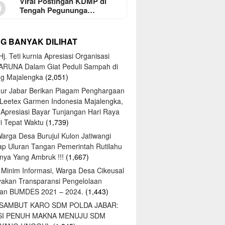
5
Viral Postingan KDMP di
Tengah Pegununga…
NG BANYAK DILIHAT
j. Teti kurnia Apresiasi Organisasi
ARUNA Dalam Giat Peduli Sampah di
ng Majalengka
(2,051)
ur Jabar Berikan Piagam Penghargaan
 Leetex Garmen Indonesia Majalengka,
 Apresiasi Bayar Tunjangan Hari Raya
tri Tepat Waktu
(1,739)
Warga Desa Burujul Kulon Jatiwangi
ap Uluran Tangan Pemerintah Rutilahu
ya Yang Ambruk !!!
(1,667)
 Minim Informasi, Warga Desa Cikeusal
yakan Transparansi Pengelolaan
an BUMDES 2021 – 2024.
(1,443)
 SAMBUT KARO SDM POLDA JABAR:
SI PENUH MAKNA MENUJU SDM