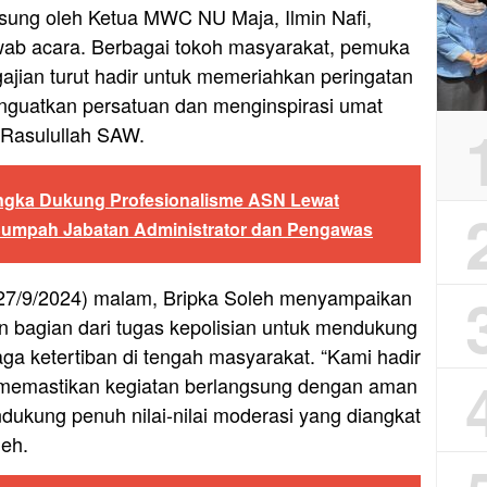
gsung oleh Ketua MWC NU Maja, Ilmin Nafi,
wab acara. Berbagai tokoh masyarakat, pemuka
ajian turut hadir untuk memeriahkan peringatan
nguatkan persatuan dan menginspirasi umat
 Rasulullah SAW.
ngka Dukung Profesionalisme ASN Lewat
Sumpah Jabatan Administrator dan Pengawas
(27/9/2024) malam, Bripka Soleh menyampaikan
 bagian dari tugas kepolisian untuk mendukung
a ketertiban di tengah masyarakat. “Kami hadir
n memastikan kegiatan berlangsung dengan aman
ndukung penuh nilai-nilai moderasi yang diangkat
leh.