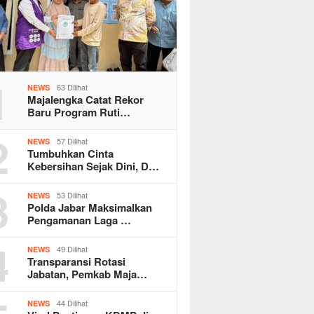
1
63 Dilihat
NEWS
Majalengka Catat Rekor
Baru Program Ruti…
2
57 Dilihat
NEWS
Tumbuhkan Cinta
Kebersihan Sejak Dini, D…
3
53 Dilihat
NEWS
Polda Jabar Maksimalkan
Pengamanan Laga …
4
49 Dilihat
NEWS
Transparansi Rotasi
Jabatan, Pemkab Maja…
44 Dilihat
NEWS