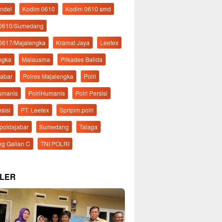
ndel
Kodim 0610
Kodim 0610 smd
 0610/Sumedang
0617/Majalengka
Kramat Jaya
Leetex
ngka
Malausma
Pilkades Balida
Jabar
Polres Majalengka
Polri
Humanis
PolriHumanis
Polri Persisi
esisi
PT. Leetex
Spripim.polri
mpoldajabar
Sumedang
Talaga
g Galian C
TNI POLRI
LER