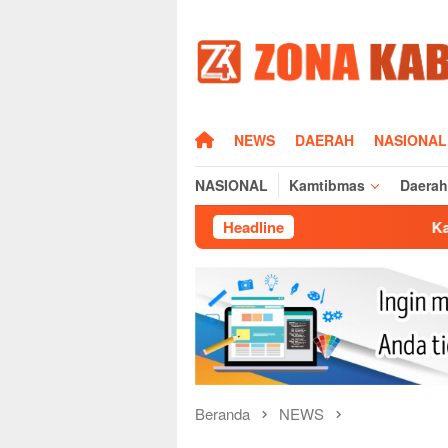
Loncat
ke
konten
HOME
NEWS
DAERAH
NASIONAL
NASIONAL
Kamtibmas
Daerah
Headline
Kapolres Majalengka H
Beranda
NEWS