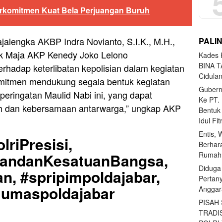
erkomitmen Kuat Bela Perjuangan Buruh
ajalengka AKBP Indra Novianto, S.I.K., M.H.,
PALI
ek Maja AKP Kenedy Joko Lelono
Kades H
BINA T
rhadap keterlibatan kepolisian dalam kegiatan
Cidula
omitmen mendukung segala bentuk kegiatan
Gubern
 peringatan Maulid Nabi ini, yang dapat
Ke PT.
h dan kebersamaan antarwarga,” ungkap AKP
Bentuk
Idul Fi
Entis, 
lriPresisi,
Berhar
Rumahn
uandanKesatuanBangsa,
Diduga
n, #spripimpoldajabar,
Pertan
#Humaspoldajabar
Anggar
PISAH
TRADI