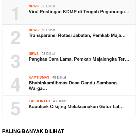
1
56 Dilihat
NEWS
Viral Postingan KDMP di Tengah Pegununga…
2
56 Dilihat
NEWS
Transparansi Rotasi Jabatan, Pemkab Maja…
3
53 Dilihat
NEWS
Pangkas Cara Lama, Pemkab Majalengka Ter…
4
48 Dilihat
KAMTIBMAS
Bhabinkamtibmas Desa Gandu Sambang
Warga…
5
43 Dilihat
LALULINTAS
Kapolsek Cikijing Melaksanakan Gatur Lal…
PALING BANYAK DILIHAT