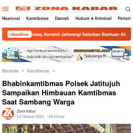
Loncat
Menu
ke
Mobile
konten
Nasional
Kamtibmas
Daerah
Hukum & Kriminal
Peristi
rasa, Koramil Jatiwangi Salurkan Bantuan Air Bersih untuk Wa
Headline
Beranda
Kamtibmas
Bhabinkamtibmas Polsek Jatitujuh
Sampaikan Himbauan Kamtibmas
Saat Sambang Warga
Zona Kabar
23 Oktober 2024
158 Dilihat