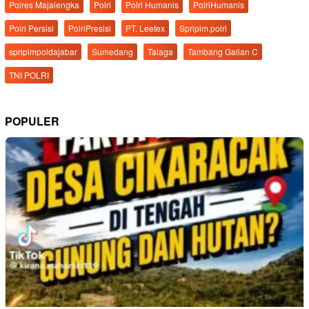
Polres Majalengka
Polri
Polri Humanis
PolriHumanis
Polri Persisi
PolriPresisi
PT. Leetex
Spripim.polri
spripimpoldajabar
Sumedang
Talaga
Tambang Galian C
TNI POLRI
POPULER