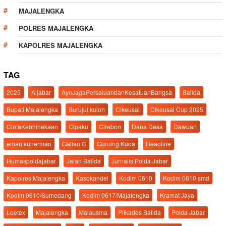
MAJALENGKA
POLRES MAJALENGKA
KAPOLRES MAJALENGKA
TAG
2025
Aljabar
AyoJagaPersatuandanKesatuanBangsa
Balida
Bupati Majalengka
Burujul kulon
Cikeusal
Cikeusal Cup 2025
CintaKebhinekaan
Cipaku
Cirebon
Dana Desa
Dawuan
eman suherman
Galian C
Gunung Kuda
Headline
Humaspoldajabar
Jalan Balida
Jurnalis Polda Jabar
Kapolres Majalengka
Kasokandel
Kodim 0610
Kodim 0610 smd
Kodim 0610/Sumedang
Kodim 0617/Majalengka
Kramat Jaya
Leetex
Majalengka
Malausma
Pilkades Balida
Polda Jabar