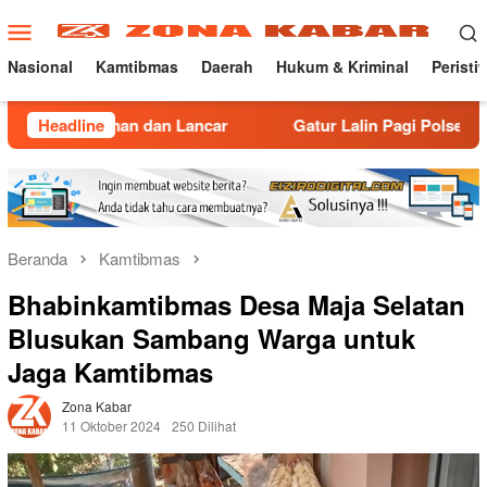
Loncat
Menu
ke
Mobile
konten
Nasional
Kamtibmas
Daerah
Hukum & Kriminal
Peristi
 dan Lancar
Headline
Gatur Lalin Pagi Polsek Malausma, Wujud 
Beranda
Kamtibmas
Bhabinkamtibmas Desa Maja Selatan
Blusukan Sambang Warga untuk
Jaga Kamtibmas
Zona Kabar
11 Oktober 2024
250 Dilihat