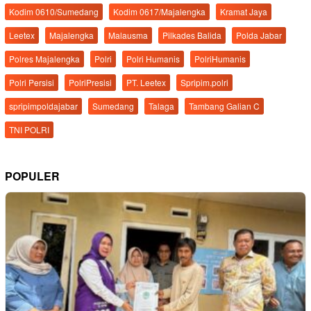
Kodim 0610/Sumedang
Kodim 0617/Majalengka
Kramat Jaya
Leetex
Majalengka
Malausma
Pilkades Balida
Polda Jabar
Polres Majalengka
Polri
Polri Humanis
PolriHumanis
Polri Persisi
PolriPresisi
PT. Leetex
Spripim.polri
spripimpoldajabar
Sumedang
Talaga
Tambang Galian C
TNI POLRI
POPULER