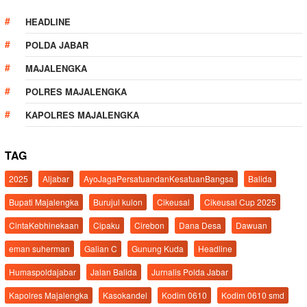
HEADLINE
POLDA JABAR
MAJALENGKA
POLRES MAJALENGKA
KAPOLRES MAJALENGKA
TAG
2025
Aljabar
AyoJagaPersatuandanKesatuanBangsa
Balida
Bupati Majalengka
Burujul kulon
Cikeusal
Cikeusal Cup 2025
CintaKebhinekaan
Cipaku
Cirebon
Dana Desa
Dawuan
eman suherman
Galian C
Gunung Kuda
Headline
Humaspoldajabar
Jalan Balida
Jurnalis Polda Jabar
Kapolres Majalengka
Kasokandel
Kodim 0610
Kodim 0610 smd