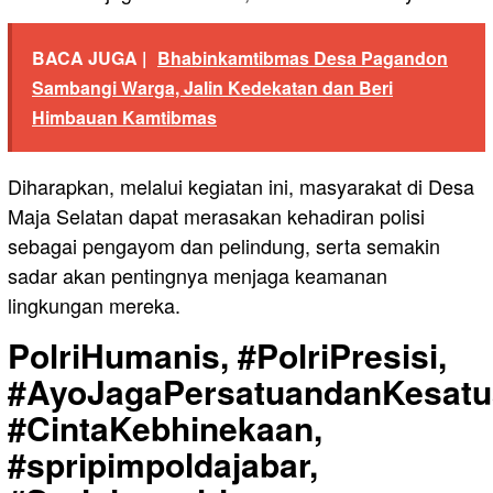
BACA JUGA |
Bhabinkamtibmas Desa Pagandon
Sambangi Warga, Jalin Kedekatan dan Beri
Himbauan Kamtibmas
Diharapkan, melalui kegiatan ini, masyarakat di Desa
Maja Selatan dapat merasakan kehadiran polisi
sebagai pengayom dan pelindung, serta semakin
sadar akan pentingnya menjaga keamanan
lingkungan mereka.
PolriHumanis, #PolriPresisi,
#AyoJagaPersatuandanKesatu
#CintaKebhinekaan,
#spripimpoldajabar,