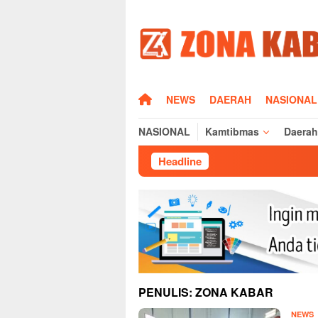
Loncat
ke
konten
HOME
NEWS
DAERAH
NASIONAL
NASIONAL
Kamtibmas
Daerah
Headline
Pasc
PENULIS:
ZONA KABAR
Z
NEWS