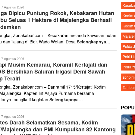
Kasoka
ona
7 Agustus 2026
ga Dipicu Puntung Rokok, Kebakaran Hutan
abar
Kodim
u Seluas 1 Hektare di Majalengka Berhasil
adamkan
Kodim 
engka, Zonakabar.com – Kebakaran melanda kawasan hutan
Majale
 dan ilalang di Blok Wado Wetan, Desa
Selengkapnya…
Polda 
Polri 
ona
7 Agustus 2026
pi Musim Kemarau, Koramil Kertajati dan
abar
PolriPr
 Bersihkan Saluran Irigasi Demi Sawah
spripi
p Terairi
engka, Zonakabar.com – Danramil 1715/Kertajati Kodim
Tamban
Majalengka, Kapten Inf Asjaya Purnama bersama
tanya mengikuti kegiatan
Selengkapnya…
POPU
ona
7 Agustus 2026
etes Darah Selamatkan Sesama, Kodim
abar
7/Majalengka dan PMI Kumpulkan 82 Kantong