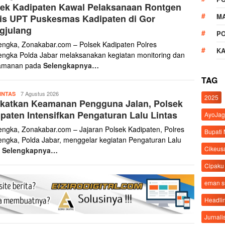
ek Kadipaten Kawal Pelaksanaan Rontgen
abar
M
is UPT Puskesmas Kadipaten di Gor
gjulang
P
engka, Zonakabar.com – Polsek Kadipaten Polres
K
engka Polda Jabar melaksanakan kegiatan monitoring dan
amanan pada
Selengkapnya…
TAG
Zona
7 Agustus 2026
INTAS
2025
gkatkan Keamanan Pengguna Jalan, Polsek
Kabar
paten Intensifkan Pengaturan Lalu Lintas
AyoJag
engka, Zonakabar.com – Jajaran Polsek Kadipaten, Polres
Bupati
engka, Polda Jabar, menggelar kegiatan Pengaturan Lalu
Cikeus
s
Selengkapnya…
Cipaku
eman 
Headli
Jurnali