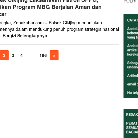
POLRI
tikan Program MBG Berjalan Aman dan
car
engka, Zonakabar.com – Polsek Cikijing menunjukan
mennya dalam mendukung penuh program strategis nasional
 Bergizi
Selengkapnya…
2
3
4
…
196
»