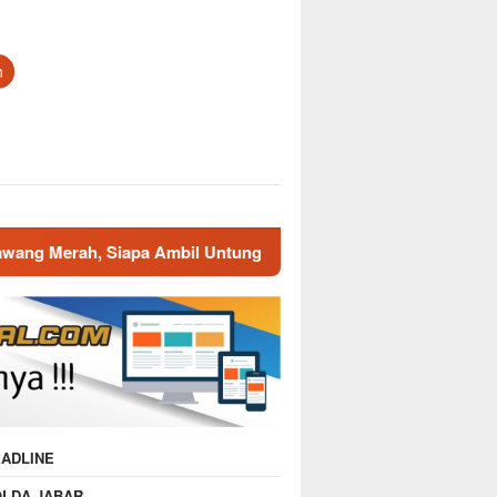
n
Siapa Ambil Untung ???
Dampak Musim Kemarau Mulai T
ADLINE
OLDA JABAR