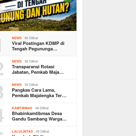
1
60 Dilihat
NEWS
Viral Postingan KDMP di
Tengah Pegununga…
2
56 Dilihat
NEWS
Transparansi Rotasi
Jabatan, Pemkab Maja…
3
54 Dilihat
NEWS
Pangkas Cara Lama,
Pemkab Majalengka Ter…
4
48 Dilihat
KAMTIBMAS
Bhabinkamtibmas Desa
Gandu Sambang Warga…
43 Dilihat
LALULINTAS