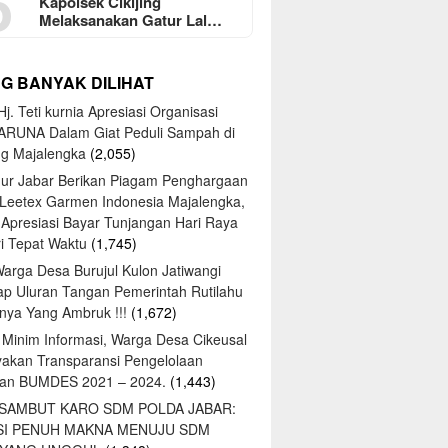
5
Kapolsek Cikijing
Melaksanakan Gatur Lal…
NG BANYAK DILIHAT
j. Teti kurnia Apresiasi Organisasi
ARUNA Dalam Giat Peduli Sampah di
ng Majalengka
(2,055)
ur Jabar Berikan Piagam Penghargaan
 Leetex Garmen Indonesia Majalengka,
 Apresiasi Bayar Tunjangan Hari Raya
tri Tepat Waktu
(1,745)
Warga Desa Burujul Kulon Jatiwangi
ap Uluran Tangan Pemerintah Rutilahu
ya Yang Ambruk !!!
(1,672)
 Minim Informasi, Warga Desa Cikeusal
yakan Transparansi Pengelolaan
an BUMDES 2021 – 2024.
(1,443)
 SAMBUT KARO SDM POLDA JABAR:
SI PENUH MAKNA MENUJU SDM