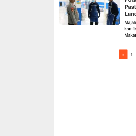
Pas
Lan
Majal
komit
Makan
«
1