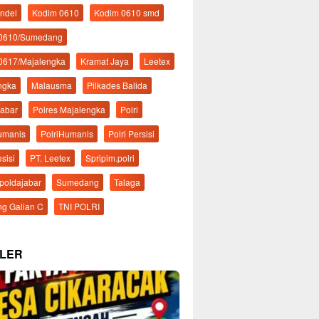
ndel
Kodim 0610
Kodim 0610 smd
 0610/Sumedang
0617/Majalengka
Kramat Jaya
Leetex
ngka
Malausma
Pilkades Balida
Jabar
Polres Majalengka
Polri
Humanis
PolriHumanis
Polri Persisi
esisi
PT. Leetex
Spripim.polri
mpoldajabar
Sumedang
Talaga
g Galian C
TNI POLRI
LER