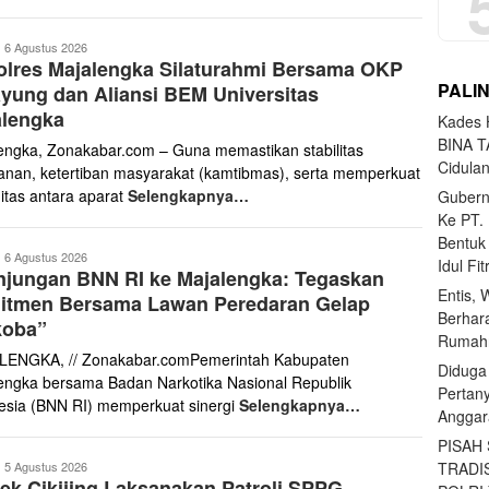
ona
6 Agustus 2026
lres Majalengka Silaturahmi Bersama OKP
abar
PALI
yung dan Aliansi BEM Universitas
alengka
Kades H
BINA T
engka, Zonakabar.com – Guna memastikan stabilitas
Cidula
nan, ketertiban masyarakat (kamtibmas), serta memperkuat
gitas antara aparat
Selengkapnya…
Gubern
Ke PT.
Bentuk
ona
6 Agustus 2026
Idul Fi
njungan BNN RI ke Majalengka: Tegaskan
abar
Entis, 
itmen Bersama Lawan Peredaran Gelap
Berhar
koba”
Rumahn
ENGKA, // Zonakabar.comPemerintah Kabupaten
Diduga
engka bersama Badan Narkotika Nasional Republik
Pertan
esia (BNN RI) memperkuat sinergi
Selengkapnya…
Anggar
PISAH
ona
TRADI
5 Agustus 2026
ek Cikijing Laksanakan Patroli SPPG,
abar