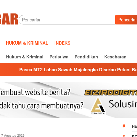
Pencaria
HUKUM & KRIMINAL
INDEKS
Hukum & Kriminal
Peristiwa
Pendidikan
Kesehatan
a MT2 Lahan Sawah Majalengka Diserbu Petani Bawang Merah, 
HE
ona
7 Agustus 2026
P