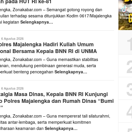
h pada HUT RI ke-81
engka, Zonakabar.com – Semangat gotong royong dan
ulian terhadap sesama ditunjukkan Kodim 0617/Majalengka
ui kegiatan
Selengkapnya…
ona
6 Agustus 2026
lres Majalengka Hadiri Kuliah Umum
abar
ional Bersama Kepala BNN RI di UNMA
engka, Zonakabar.com – Guna memastikan stabilitas
nan, mendukung pembinaan generasi muda, serta
erkuat benteng pencegahan
Selengkapnya…
ona
6 Agustus 2026
algia Masa Dinas, Kepala BNN RI Kunjungi
abar
o Polres Majalengka dan Rumah Dinas “Bumi
h”
engka, Zonakabar.com – Guna mempererat tali silaturahmi,
gitas antar-lembaga, serta memperkuat komitmen
iharaan keamanan dan
Selengkapnya…