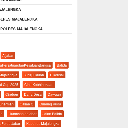
AJALENGKA
OLRES MAJALENGKA
APOLRES MAJALENGKA
Aljabar
aPersatuandanKesatuanBangsa
Balida
 Majalengka
Burujul kulon
Cikeusal
al Cup 2025
CintaKebhinekaan
Cirebon
Dana Desa
Dawuan
suherman
Galian C
Gunung Kuda
ne
Humaspoldajabar
Jalan Balida
s Polda Jabar
Kapolres Majalengka