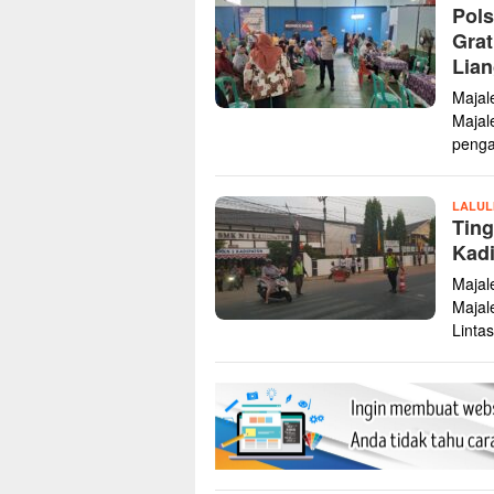
Pols
K
Grat
Lian
Majal
Majal
peng
LALUL
Tin
Kadi
Majal
Majal
Linta