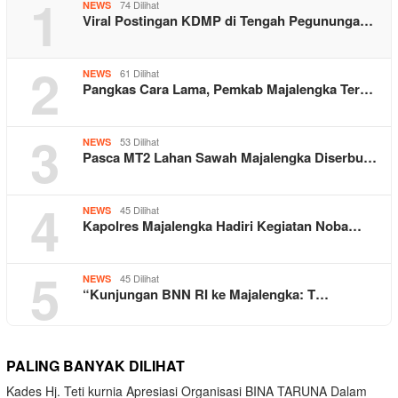
1
74 Dilihat
NEWS
Viral Postingan KDMP di Tengah Pegununga…
2
61 Dilihat
NEWS
Pangkas Cara Lama, Pemkab Majalengka Ter…
3
53 Dilihat
NEWS
Pasca MT2 Lahan Sawah Majalengka Diserbu…
4
45 Dilihat
NEWS
Kapolres Majalengka Hadiri Kegiatan Noba…
5
45 Dilihat
NEWS
“Kunjungan BNN RI ke Majalengka: T…
PALING BANYAK DILIHAT
Kades Hj. Teti kurnia Apresiasi Organisasi BINA TARUNA Dalam