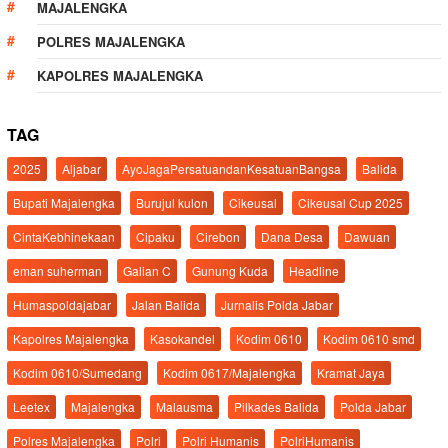
MAJALENGKA
POLRES MAJALENGKA
KAPOLRES MAJALENGKA
TAG
2025
Aljabar
AyoJagaPersatuandanKesatuanBangsa
Balida
Bupati Majalengka
Burujul kulon
Cikeusal
Cikeusal Cup 2025
CintaKebhinekaan
Cipaku
Cirebon
Dana Desa
Dawuan
eman suherman
Galian C
Gunung Kuda
Headline
Humaspoldajabar
Jalan Balida
Jurnalis Polda Jabar
Kapolres Majalengka
Kasokandel
Kodim 0610
Kodim 0610 smd
Kodim 0610/Sumedang
Kodim 0617/Majalengka
Kramat Jaya
Leetex
Majalengka
Malausma
Pilkades Balida
Polda Jabar
Polres Majalengka
Polri
Polri Humanis
PolriHumanis