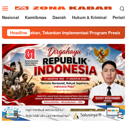
Loncat
Menu
ke
Mobile
konten
Nasional
Kamtibmas
Daerah
Hukum & Kriminal
Peristi
rahan, Tekankan Implementasi Program Presisi Kapolri
Headline