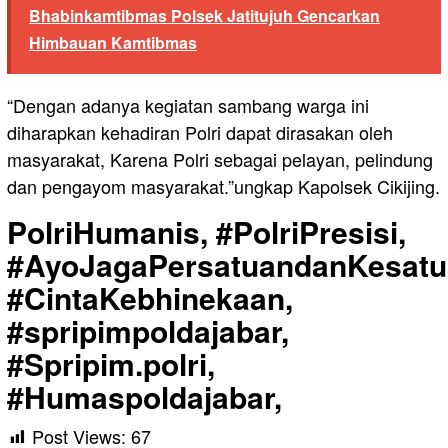
Bhabinkamtibmas Polsek Jatitujuh Gencarkan
Himbauan Kamtibmas
“Dengan adanya kegiatan sambang warga ini
diharapkan kehadiran Polri dapat dirasakan oleh
masyarakat, Karena Polri sebagai pelayan, pelindung
dan pengayom masyarakat.”ungkap Kapolsek Cikijing.
PolriHumanis, #PolriPresisi,
#AyoJagaPersatuandanKesatu
#CintaKebhinekaan,
#spripimpoldajabar,
#Spripim.polri,
#Humaspoldajabar,
Post Views:
67