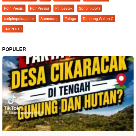
Polri Persisi
PolriPresisi
PT. Leetex
Spripim.polri
spripimpoldajabar
Sumedang
Talaga
Tambang Galian C
TNI POLRI
POPULER