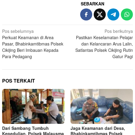
SEBARKAN
Navigasi
Pos sebelumnya
Pos berikutnya
Perkuat Keamanan di Area
Pastikan Keselamatan Pelajar
pos
Pasar, Bhabinkamtibmas Polsek
dan Kelancaran Arus Lalin,
Cikijing Beri Imbauan Kepada
Satlantas Polsek Cikijing Rutin
Para Pedagang
Gatur Pagi
POS TERKAIT
Dari Sambang Tumbuh
Jaga Keamanan dari Desa,
Kepedulian, Polsek Malausma
Bhabinkamtibmas Polsek