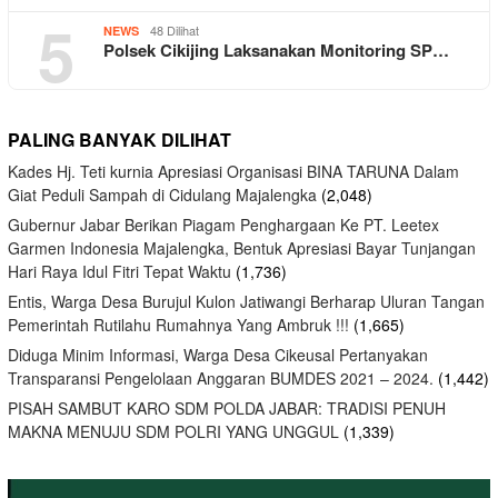
5
48 Dilihat
NEWS
Polsek Cikijing Laksanakan Monitoring SP…
PALING BANYAK DILIHAT
Kades Hj. Teti kurnia Apresiasi Organisasi BINA TARUNA Dalam
Giat Peduli Sampah di Cidulang Majalengka
(2,048)
Gubernur Jabar Berikan Piagam Penghargaan Ke PT. Leetex
Garmen Indonesia Majalengka, Bentuk Apresiasi Bayar Tunjangan
Hari Raya Idul Fitri Tepat Waktu
(1,736)
Entis, Warga Desa Burujul Kulon Jatiwangi Berharap Uluran Tangan
Pemerintah Rutilahu Rumahnya Yang Ambruk !!!
(1,665)
Diduga Minim Informasi, Warga Desa Cikeusal Pertanyakan
Transparansi Pengelolaan Anggaran BUMDES 2021 – 2024.
(1,442)
PISAH SAMBUT KARO SDM POLDA JABAR: TRADISI PENUH
MAKNA MENUJU SDM POLRI YANG UNGGUL
(1,339)