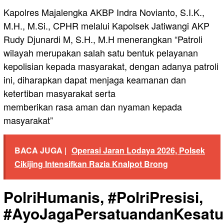
Kapolres Majalengka AKBP Indra Novianto, S.I.K.,
M.H., M.Si., CPHR melalui Kapolsek Jatiwangi AKP
Rudy Djunardi M, S.H., M.H menerangkan “Patroli
wilayah merupakan salah satu bentuk pelayanan
kepolisian kepada masyarakat, dengan adanya patroli
ini, diharapkan dapat menjaga keamanan dan
ketertiban masyarakat serta
memberikan rasa aman dan nyaman kepada
masyarakat”
BACA JUGA |
Operasi Jaran Lodaya 2026, Polsek
Cikijing Intensifkan Razia Knalpot Brong
PolriHumanis, #PolriPresisi,
#AyoJagaPersatuandanKesatu