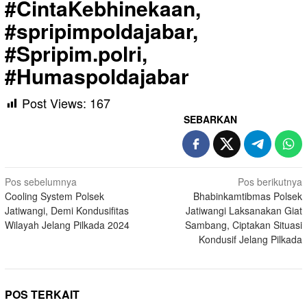
#CintaKebhinekaan,
#spripimpoldajabar,
#Spripim.polri,
#Humaspoldajabar
Post Views:
167
SEBARKAN
Navigasi
Pos sebelumnya
Pos berikutnya
Cooling System Polsek
Bhabinkamtibmas Polsek
pos
Jatiwangi, Demi Kondusifitas
Jatiwangi Laksanakan Giat
Wilayah Jelang Pilkada 2024
Sambang, Ciptakan Situasi
Kondusif Jelang Pilkada
POS TERKAIT