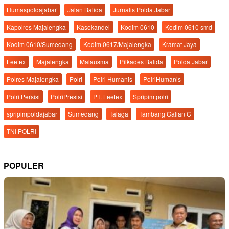
Humaspoldajabar
Jalan Balida
Jurnalis Polda Jabar
Kapolres Majalengka
Kasokandel
Kodim 0610
Kodim 0610 smd
Kodim 0610/Sumedang
Kodim 0617/Majalengka
Kramat Jaya
Leetex
Majalengka
Malausma
Pilkades Balida
Polda Jabar
Polres Majalengka
Polri
Polri Humanis
PolriHumanis
Polri Persisi
PolriPresisi
PT. Leetex
Spripim.polri
spripimpoldajabar
Sumedang
Talaga
Tambang Galian C
TNI POLRI
POPULER