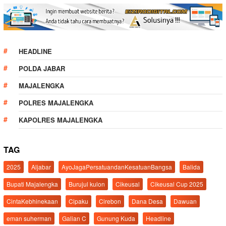
HEADLINE
POLDA JABAR
MAJALENGKA
POLRES MAJALENGKA
KAPOLRES MAJALENGKA
TAG
2025
Aljabar
AyoJagaPersatuandanKesatuanBangsa
Balida
Bupati Majalengka
Burujul kulon
Cikeusal
Cikeusal Cup 2025
CintaKebhinekaan
Cipaku
Cirebon
Dana Desa
Dawuan
eman suherman
Galian C
Gunung Kuda
Headline