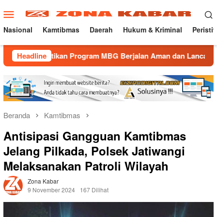
Loncat
Menu
ke
Mobile
konten
Nasional
Kamtibmas
Daerah
Hukum & Kriminal
Peristi
ikan Program MBG Berjalan Aman dan Lancar
Headline
Gatur Lali
Beranda
Kamtibmas
Antisipasi Gangguan Kamtibmas
Jelang Pilkada, Polsek Jatiwangi
Melaksanakan Patroli Wilayah
Zona Kabar
9 November 2024
167 Dilihat