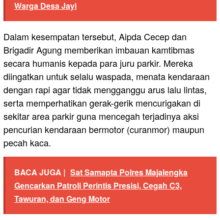
Warga Desa Jayi
Dalam kesempatan tersebut, Aipda Cecep dan
Brigadir Agung memberikan imbauan kamtibmas
secara humanis kepada para juru parkir. Mereka
diingatkan untuk selalu waspada, menata kendaraan
dengan rapi agar tidak mengganggu arus lalu lintas,
serta memperhatikan gerak-gerik mencurigakan di
sekitar area parkir guna mencegah terjadinya aksi
pencurian kendaraan bermotor (curanmor) maupun
pecah kaca.
BACA JUGA |
Sat Samapta Polres Majalengka
Gencarkan Patroli Perintis Presisi, Cegah C3,
Tawuran, dan Geng Motor