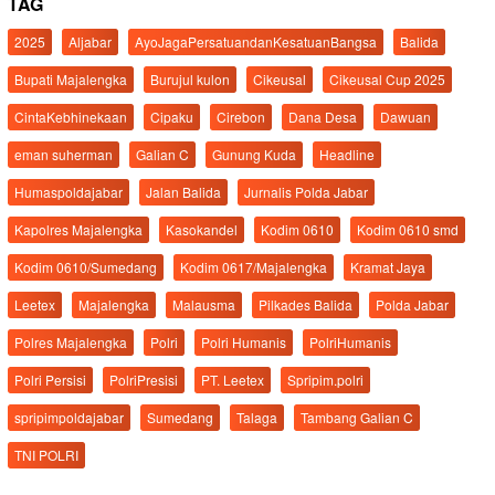
TAG
2025
Aljabar
AyoJagaPersatuandanKesatuanBangsa
Balida
Bupati Majalengka
Burujul kulon
Cikeusal
Cikeusal Cup 2025
CintaKebhinekaan
Cipaku
Cirebon
Dana Desa
Dawuan
eman suherman
Galian C
Gunung Kuda
Headline
Humaspoldajabar
Jalan Balida
Jurnalis Polda Jabar
Kapolres Majalengka
Kasokandel
Kodim 0610
Kodim 0610 smd
Kodim 0610/Sumedang
Kodim 0617/Majalengka
Kramat Jaya
Leetex
Majalengka
Malausma
Pilkades Balida
Polda Jabar
Polres Majalengka
Polri
Polri Humanis
PolriHumanis
Polri Persisi
PolriPresisi
PT. Leetex
Spripim.polri
spripimpoldajabar
Sumedang
Talaga
Tambang Galian C
TNI POLRI