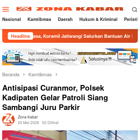
Loncat
Menu
ke
Mobile
konten
Nasional
Kamtibmas
Daerah
Hukum & Kriminal
Peristi
sa, Koramil Jatiwangi Salurkan Bantuan Air Bersih untuk War
Headline
Beranda
Kamtibmas
Antisipasi Curanmor, Polsek
Kadipaten Gelar Patroli Siang
Sambangi Juru Parkir
Zona Kabar
20 Mei 2026
52 Dilihat