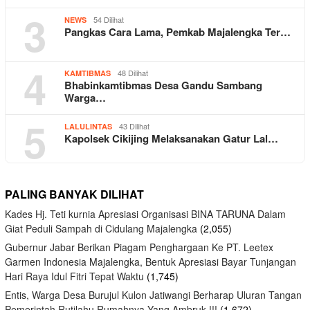
3
54 Dilihat
NEWS
Pangkas Cara Lama, Pemkab Majalengka Ter…
4
48 Dilihat
KAMTIBMAS
Bhabinkamtibmas Desa Gandu Sambang
Warga…
5
43 Dilihat
LALULINTAS
Kapolsek Cikijing Melaksanakan Gatur Lal…
PALING BANYAK DILIHAT
Kades Hj. Teti kurnia Apresiasi Organisasi BINA TARUNA Dalam
Giat Peduli Sampah di Cidulang Majalengka
(2,055)
Gubernur Jabar Berikan Piagam Penghargaan Ke PT. Leetex
Garmen Indonesia Majalengka, Bentuk Apresiasi Bayar Tunjangan
Hari Raya Idul Fitri Tepat Waktu
(1,745)
Entis, Warga Desa Burujul Kulon Jatiwangi Berharap Uluran Tangan
Pemerintah Rutilahu Rumahnya Yang Ambruk !!!
(1,672)