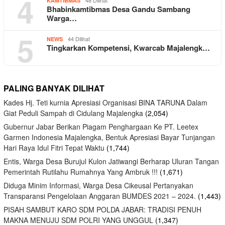
4
KAMTIBMAS
Bhabinkamtibmas Desa Gandu Sambang
Warga…
5
44 Dilihat
NEWS
Tingkarkan Kompetensi, Kwarcab Majalengk…
PALING BANYAK DILIHAT
Kades Hj. Teti kurnia Apresiasi Organisasi BINA TARUNA Dalam
Giat Peduli Sampah di Cidulang Majalengka
(2,054)
Gubernur Jabar Berikan Piagam Penghargaan Ke PT. Leetex
Garmen Indonesia Majalengka, Bentuk Apresiasi Bayar Tunjangan
Hari Raya Idul Fitri Tepat Waktu
(1,744)
Entis, Warga Desa Burujul Kulon Jatiwangi Berharap Uluran Tangan
Pemerintah Rutilahu Rumahnya Yang Ambruk !!!
(1,671)
Diduga Minim Informasi, Warga Desa Cikeusal Pertanyakan
Transparansi Pengelolaan Anggaran BUMDES 2021 – 2024.
(1,443)
PISAH SAMBUT KARO SDM POLDA JABAR: TRADISI PENUH
MAKNA MENUJU SDM POLRI YANG UNGGUL
(1,347)