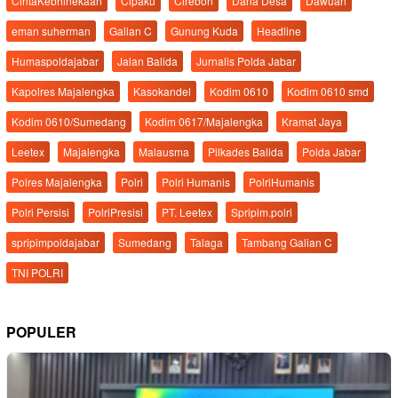
CintaKebhinekaan
Cipaku
Cirebon
Dana Desa
Dawuan
eman suherman
Galian C
Gunung Kuda
Headline
Humaspoldajabar
Jalan Balida
Jurnalis Polda Jabar
Kapolres Majalengka
Kasokandel
Kodim 0610
Kodim 0610 smd
Kodim 0610/Sumedang
Kodim 0617/Majalengka
Kramat Jaya
Leetex
Majalengka
Malausma
Pilkades Balida
Polda Jabar
Polres Majalengka
Polri
Polri Humanis
PolriHumanis
Polri Persisi
PolriPresisi
PT. Leetex
Spripim.polri
spripimpoldajabar
Sumedang
Talaga
Tambang Galian C
TNI POLRI
POPULER