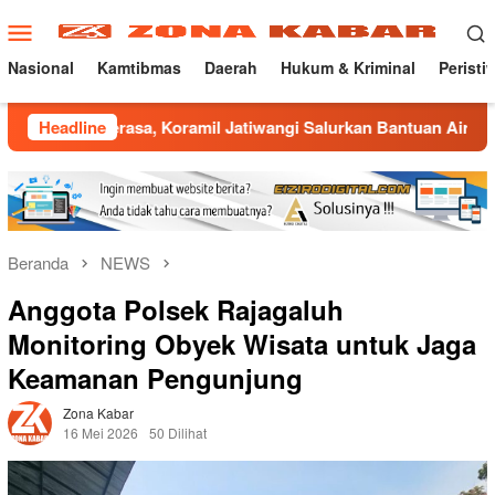
Loncat
Menu
ke
Mobile
konten
Nasional
Kamtibmas
Daerah
Hukum & Kriminal
Peristi
erasa, Koramil Jatiwangi Salurkan Bantuan Air Bersih untuk 
Headline
Beranda
NEWS
Anggota Polsek Rajagaluh
Monitoring Obyek Wisata untuk Jaga
Keamanan Pengunjung
Zona Kabar
16 Mei 2026
50 Dilihat