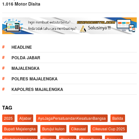
1.016 Motor Disita
HEADLINE
POLDA JABAR
MAJALENGKA
POLRES MAJALENGKA
KAPOLRES MAJALENGKA
TAG
2025
Aljabar
AyoJagaPersatuandanKesatuanBangsa
Balida
Bupati Majalengka
Burujul kulon
Cikeusal
Cikeusal Cup 2025